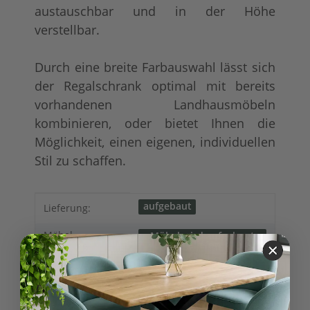
austauschbar und in der Höhe
verstellbar.
Durch eine breite Farbauswahl lässt sich
der Regalschrank optimal mit bereits
vorhandenen Landhausmöbeln
kombinieren, oder bietet Ihnen die
Möglichkeit, einen eigenen, individuellen
Stil zu schaffen.
Produkteigenschaft
Wert
aufgebaut
Lieferung:
Möbel
Möbel wird aufgebaut
geliefert
Lieferung:
Regale
Möbelkategorie:
Modern
Vintage