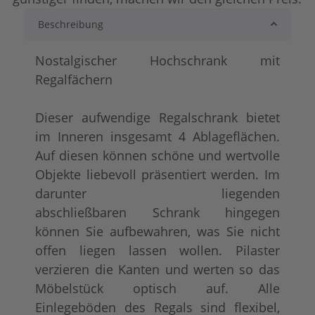
Beschreibung
lackiert
tief gebürstet
+ 22,00 €
+ 157,00 €
Nostalgischer Hochschrank mit
Regalfächern
Dieser aufwendige Regalschrank bietet
im Inneren insgesamt 4 Ablageflächen.
Auf diesen können schöne und wertvolle
Objekte liebevoll präsentiert werden. Im
darunter liegenden
shabby chic / antik look
Konfigurator alles
+ 44,00 €
+ 53,00 €
abschließbaren Schrank hingegen
können Sie aufbewahren, was Sie nicht
offen liegen lassen wollen. Pilaster
verzieren die Kanten und werten so das
Möbelstück optisch auf. Alle
Einlegeböden des Regals sind flexibel,