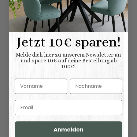
Möbelstil:
Französischer
Landhausstil
Kollektionen
Salzburg
Landhausmöbel:
Regale
Jetzt 10€ sparen!
Variationen:
Bücherschränke
Melde dich hier zu unserem Newsletter an
37,00 kg
Versandgewicht:
und spare 10€ auf deine Bestellung ab
100€!
31,00
kg
Artikelgewicht:
Vorname
Nachname
Abmessungen (L
70,00 × 39,00 × 197,00
x B/T x H) (
Länge × Breite ×
cm
Höhe ):
Email
Anmelden
Bewertungen