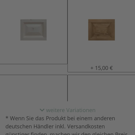
natur (unlackiert)
gewachst
+ 15,00 €
weitere Variationen
* Wenn Sie das Produkt bei einem anderen
deutschen Händler inkl. Versandkosten
günstiger finden, machen wir den gleichen Preis.