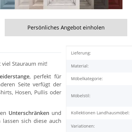
Persönliches Angebot einholen
Produkteigenschaft
Wert
Lieferung:
t viel Stauraum mit!
Material:
eiderstange
, perfekt für
Möbelkategorie:
deren Seite verfügt der
Shirts, Hosen, Pullis oder
Möbelstil:
nen
Unterschränken
und
Kollektionen Landhausmöbel:
 lassen sich diese auch
Variationen: