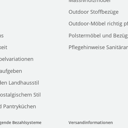
Outdoor Stoffbezüge
Outdoor-Möbel richtig p
ns
Polstermöbel und Bezüg
eit
Pflegehinweise Sanitära
elvariationen
 aufgeben
den Landhausstil
ostalgischem Stil
d Pantryküchen
lgende Bezahlsysteme
Versandinformationen