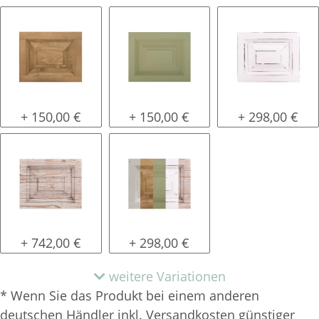
gewachst
lackiert
shabby chic /
+ 150,00 €
+ 150,00 €
+ 298,00 €
tief gebürstet
Konfigurator alles frei wählbar
+ 742,00 €
+ 298,00 €
weitere Variationen
* Wenn Sie das Produkt bei einem anderen
deutschen Händler inkl. Versandkosten günstiger