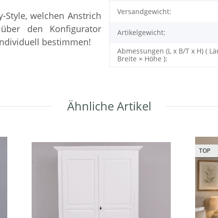
Versandgewicht:
y-Style, welchen Anstrich
über den Konfigurator
Artikelgewicht:
ndividuell bestimmen!
Abmessungen (L x B/T x H) ( Lä
Breite × Höhe ):
Ähnliche Artikel
TOP