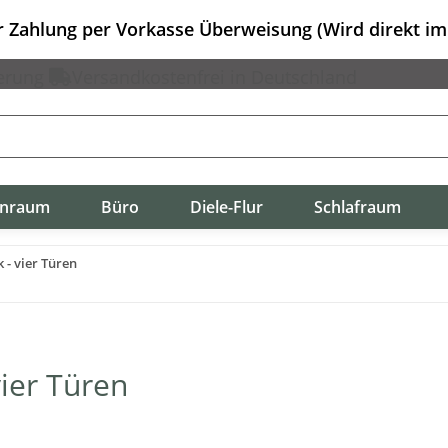
er Zahlung per Vorkasse Überweisung (Wird direkt i
erung
Versandkostenfrei in Deutschland
nraum
Büro
Diele-Flur
Schlafraum
 - vier Türen
vier Türen