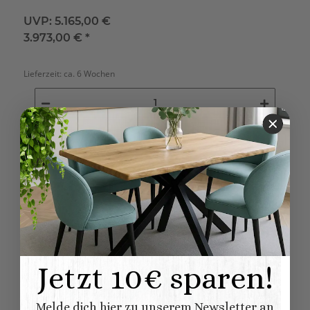
UVP:
5.165,00 €
3.973,00 €
*
Lieferzeit:
ca. 6 Wochen
Jetzt 10€ sparen!
Melde dich hier zu unserem Newsletter an