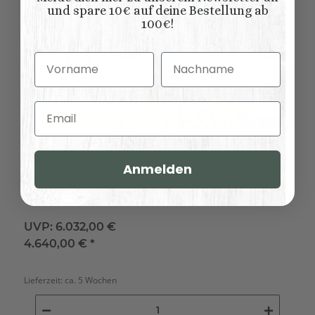
und spare 10€ auf deine Bestellung ab
100€!
Vorname
Nachname
Email
Anmelden
Landhaus Schlafzimmermöbel weiß Kiel
UVP:
6.032,00 €
4.640,00 €
*
Lieferzeit:
ca. 5 Wochen