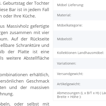
8. Geburtstag der Tochter
Möbel Lieferung:
ese Bar ist in jedem Fall
Material:
m oder Ihre Küche.
Möbelkategorie:
us Massivholz gefertigte
sorgen zusammen mit vier
aum. Auf der Rückseite
Möbelstil:
ließbare Schranktüre und
lb der Platte ist eine
Kollektionen Landhausmöbel:
s weitere Abstellfläche
Variationen:
Versandgewicht:
ombinationen erhältlich,
persönlichen Geschmack
Artikelgewicht:
nten und der massiven
Abmessungen (L x B/T x H) ( Lä
ohnung.
Breite × Höhe ):
beln, oder selbst mit