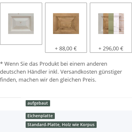
natur (unlackiert)
gewachst
Konfigurator 
+ 88,00 €
+ 296,00 €
* Wenn Sie das Produkt bei einem anderen
deutschen Händler inkl. Versandkosten günstiger
finden, machen wir den gleichen Preis.
aufgebaut
Eichenplatte
Standard-Platte, Holz wie Korpus