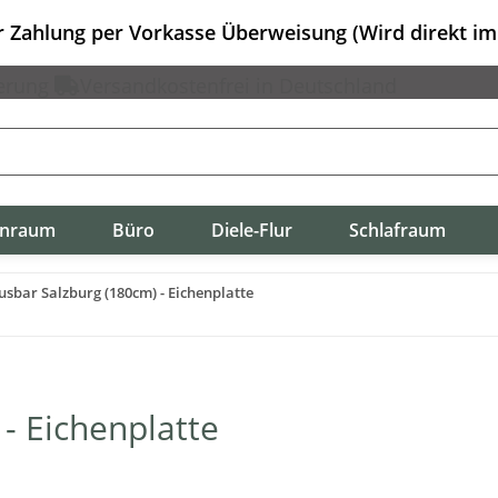
er Zahlung per Vorkasse Überweisung (Wird direkt i
erung
Versandkostenfrei in Deutschland
nraum
Büro
Diele-Flur
Schlafraum
sbar Salzburg (180cm) - Eichenplatte
- Eichenplatte