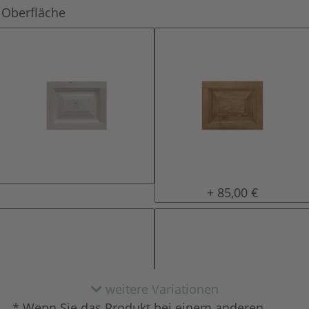
Oberfläche
natur (unlackiert)
gewachst
+ 85,00 €
weitere Variationen
* Wenn Sie das Produkt bei einem anderen