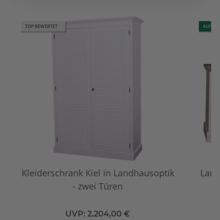
TOP BEWERTET
AUF LA
Kleiderschrank Kiel in Landhausoptik
Land
- zwei Türen
UVP:
2.204,00 €