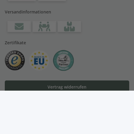
Versandinformationen
Zertifikate
Vertrag widerrufen
* Alle Preise inkl. gesetzlicher MwSt., zzgl.
Versand
,
© Moebro - Ihr Landhausmöbel Shop