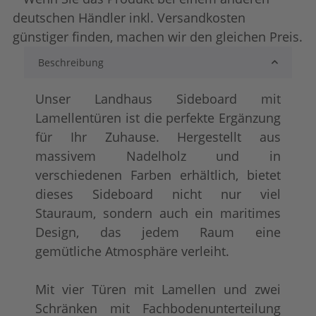
deutschen Händler inkl. Versandkosten
günstiger finden, machen wir den gleichen Preis.
Beschreibung
lackiert
shabby chic / anti
+ 204,00 €
+ 233,00 €
Unser Landhaus Sideboard mit
Lamellentüren ist die perfekte Ergänzung
für Ihr Zuhause. Hergestellt aus
massivem Nadelholz und in
verschiedenen Farben erhältlich, bietet
dieses Sideboard nicht nur viel
Stauraum, sondern auch ein maritimes
Design, das jedem Raum eine
tief gebürstet
Konfigurator alles
+ 391,00 €
+ 286,00 €
gemütliche Atmosphäre verleiht.
Mit vier Türen mit Lamellen und zwei
Schränken mit Fachbodenunterteilung