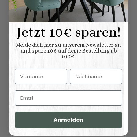
54,00 kg
Versandgewicht:
46,00
kg
Artikelgewicht:
Abmessungen (L
Jetzt 10€ sparen!
209,00 × 37,00 × 90,00
x B/T x H) (
Länge × Breite ×
cm
Höhe ):
Melde dich hier zu unserem Newsletter an
und spare 10€ auf deine Bestellung ab
100€!
Vorname
Nachname
Bewertungen
Email
Benachrichtigen, wenn verfügbar
Anmelden
Dazu empfehlen wir: