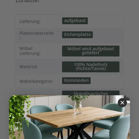
Produkteigenschaft
Wert
aufgebaut
Lieferung:
Plattenoberseite
Eichenplatte
:
Möbel
Möbel wird aufgebaut
geliefert
Lieferung:
100% Nadelholz
Material:
(Fichte/Tanne)
Kommoden
Möbelkategorie:
Skandinavischer
Möbelstil:
Landhausstil
Kollektionen
Kiel
Landhausmöbel:
Anrichten
Sideboards
Variationen: