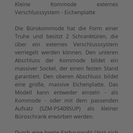
Kleine Kommode externes
Verschlusssystem - Eichenplatte
Die Bürokommode hat die Form einer
Truhe und besitzt 2 Schranktüren, die
über ein externes Verschlusssystem
verriegelt werden können. Den unteren
Abschluss der Kommode bildet ein
tief gebürstet
Konfigurator alles
+ 291,00 €
+ 192,00 €
massiver Sockel, der einen festen Stand
garantiert. Den oberen Abschluss bildet
eine große, massive Eichenplatte. Das
Modell kann entweder einzeln - als
Kommode - oder mit dem passenden
Aufsatz (SZM-PS409SUP) als kleiner
Büroschrank erworben werden.
Durch eine breite Farbauswahl lässt sich