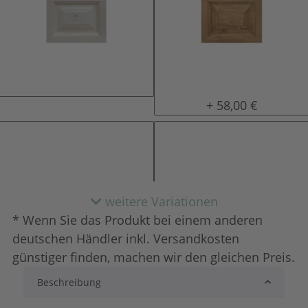
natur (unlackiert)
gewachst
+ 58,00 €
weitere Variationen
* Wenn Sie das Produkt bei einem anderen
deutschen Händler inkl. Versandkosten
günstiger finden, machen wir den gleichen Preis.
Beschreibung
lackiert
shabby chic / anti
+ 139,00 €
+ 159,00 €