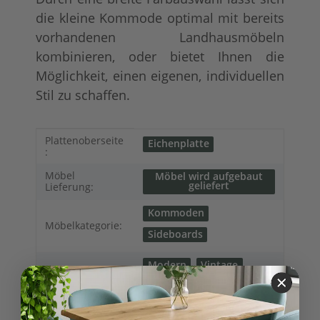
die kleine Kommode optimal mit bereits
vorhandenen Landhausmöbeln
kombinieren, oder bietet Ihnen die
Möglichkeit, einen eigenen, individuellen
Stil zu schaffen.
Produkteigenschaft
Wert
Plattenoberseite
Eichenplatte
:
Möbel
Möbel wird aufgebaut
geliefert
Lieferung:
Kommoden
Möbelkategorie:
Sideboards
Modern
Vintage
Shabby chic
Möbelstil:
Französischer
Landhausstil