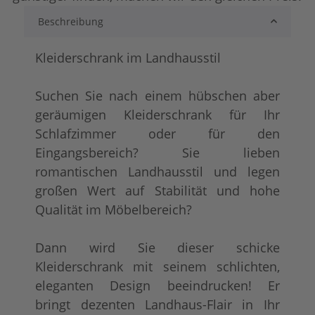
Beschreibung
lackiert
shabby chic / ant
+ 39,00 €
+ 83,00 €
Kleiderschrank im Landhausstil
Suchen Sie nach einem hübschen aber
geräumigen Kleiderschrank für Ihr
Schlafzimmer oder für den
Eingangsbereich? Sie lieben
romantischen Landhausstil und legen
großen Wert auf Stabilität und hohe
tief gebürstet
Konfigurator alles
+ 286,00 €
+ 97,00 €
Qualität im Möbelbereich?
Dann wird Sie dieser schicke
Kleiderschrank mit seinem schlichten,
eleganten Design beeindrucken! Er
bringt dezenten Landhaus-Flair in Ihr