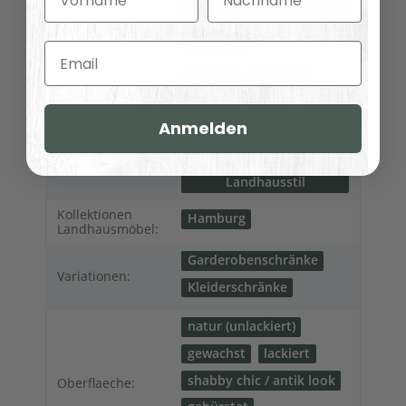
geliefert
Lieferung:
Schränke
Möbelkategorie:
Email
Modern
Vintage
Shabby chic
Anmelden
Möbelstil:
Skandinavischer
Landhausstil
Französischer
Landhausstil
Kollektionen
Hamburg
Landhausmöbel:
Garderobenschränke
Variationen:
Kleiderschränke
natur (unlackiert)
gewachst
lackiert
shabby chic / antik look
Oberflaeche: