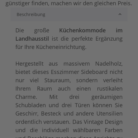
günstiger finden, machen wir den gleichen Preis.
Beschreibung
lackiert
shabby chic / anti
+ 320,00 €
+ 363,00 €
Die große
Küchenkommode im
Landhausstil
ist die perfekte Ergänzung
für Ihre Kücheneinrichtung.
Hergestellt aus massivem Nadelholz,
bietet dieses Esszimmer Sideboard nicht
nur viel Stauraum, sondern verleiht
Ihrem Raum auch einen rustikalen
tief gebürstet
Konfigurator alles
+ 606,00 €
+ 506,00 €
Charme. Mit drei geräumigen
Schubladen und drei Türen können Sie
Geschirr, Besteck und andere Utensilien
ordentlich verstauen. Das Vintage Design
und die individuell wählbaren Farben