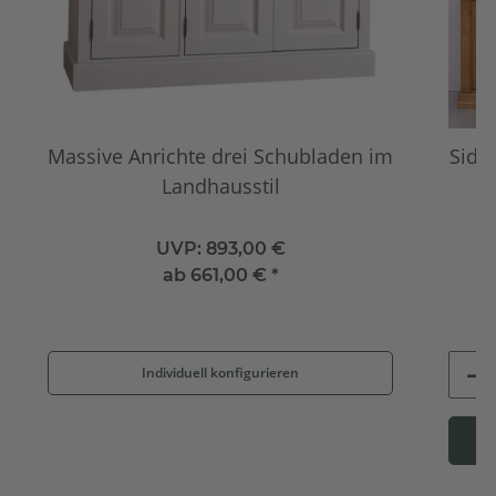
Massive Anrichte drei Schubladen im
Side
Landhausstil
UVP:
893,00 €
ab
661,00 €
*
Individuell konfigurieren