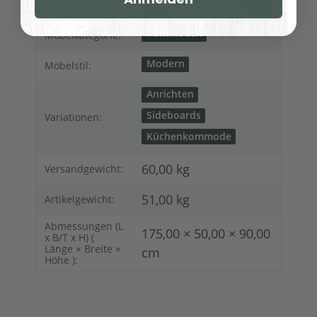
Material:
(Fichte/Tanne)
Kommoden
Möbelkategorie:
Modern
Möbelstil:
Anrichten
Sideboards
Variationen:
Küchenkommode
60,00 kg
Versandgewicht:
51,00
kg
Artikelgewicht:
Abmessungen (L
175,00 × 50,00 × 90,00
x B/T x H) (
Länge × Breite ×
cm
Höhe ):