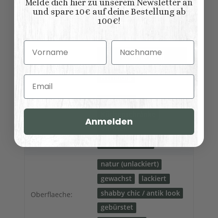
Melde dich hier zu unserem Newsletter an
Modern
Vintage
und spare 10€ auf deine Bestellung ab
Shabby chic
100€!
Möbelstil:
Skandinavischer
Landhausstil
Vorname
Nachname
Französischer
Landhausstil
Kollektionen
Hamburg
Email
Landhausmöbel:
Anrichten
Küchenschränke
Anmelden
Variationen:
Vitrinen
Buffetschränke
natur (unlackiert)
gewachst
lackiert
shabby chic / antik look
Oberflaeche:
gebürstet