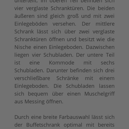
unterteilt. Im oberen Teil befinden sich
vier verglaste Schranktüren. Die beiden
äußeren sind gleich groß und mit zwei
Einlegeböden versehen. Der mittlere
Schrank lässt sich über zwei verglaste
shabby chic / antik look
tief gebürstet
+ 410,00 €
+ 673,00 €
Schranktüren öffnen und besitzt wie die
Nische einen Einlegeboden. Dazwischen
liegen vier Schubladen. Der untere Teil
ist eine Kommode mit sechs
Schubladen. Darunter befinden sich drei
verschließbare Schränke mit einem
Einlegeboden. Die Schubladen lassen
sich bequem über einen Muschelgriff
aus Messing öffnen.
Durch eine breite Farbauswahl lässt sich
der Buffetschrank optimal mit bereits