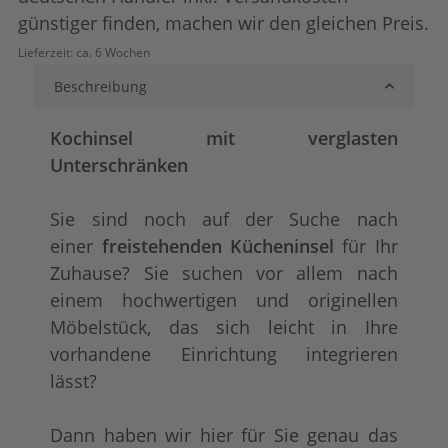
günstiger finden, machen wir den gleichen Preis.
lackiert
shabby chic /
Lieferzeit:
ca. 6 Wochen
Beschreibung
Kochinsel mit verglasten
Unterschränken
Sie sind noch auf der Suche nach
einer
freistehenden Kücheninsel
für Ihr
tief gebürstet
Konfigurator alles
+ 580,00 €
+ 129,00 €
Zuhause? Sie suchen vor allem nach
einem hochwertigen und originellen
Möbelstück, das sich leicht in Ihre
vorhandene Einrichtung integrieren
lässt?
Dann haben wir hier für Sie genau das