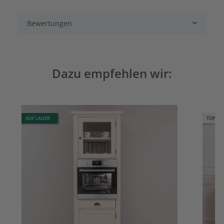
Bewertungen
Dazu empfehlen wir:
AUF LAGER
TOP BE