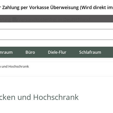
er Zahlung per Vorkasse Überweisung (Wird direkt i
erung
Versandkostenfrei in Deutschland
nraum
Büro
Diele-Flur
Schlafraum
en und Hochschrank
Becken und Hochschrank