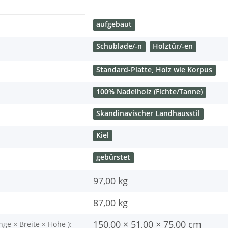
aufgebaut
Schublade/-n
Holztür/-en
Standard-Platte, Holz wie Korpus
100% Nadelholz (Fichte/Tanne)
Skandinavischer Landhausstil
Kiel
gebürstet
97,00 kg
87,00
kg
150,00 × 51,00 × 75,00 cm
nge × Breite × Höhe ):