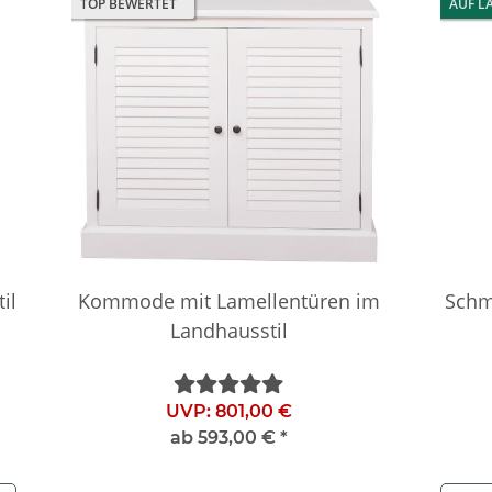
TOP BEWERTET
AUF L
il
Kommode mit Lamellentüren im
Schm
Landhausstil
UVP:
801,00 €
ab
593,00 €
*