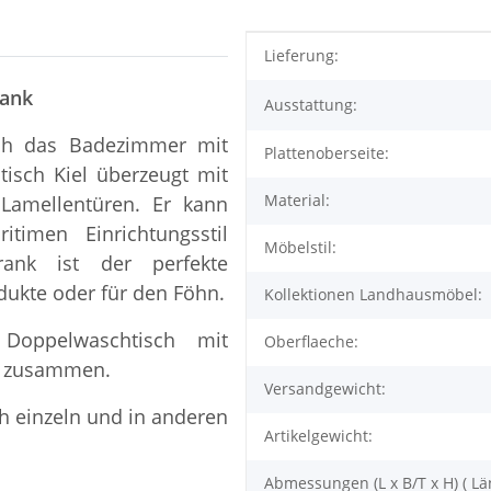
Produkteigenschaft
Wert
Lieferung:
rank
Ausstattung:
ich das Badezimmer mit
Plattenoberseite:
isch Kiel überzeugt mit
Material:
 Lamellentüren. Er kann
imen Einrichtungsstil
Möbelstil:
rank ist der perfekte
dukte oder für den Föhn.
Kollektionen Landhausmöbel:
Doppelwaschtisch mit
Oberflaeche:
k zusammen.
Versandgewicht:
h einzeln und in anderen
Artikelgewicht:
Abmessungen (L x B/T x H) ( Lä