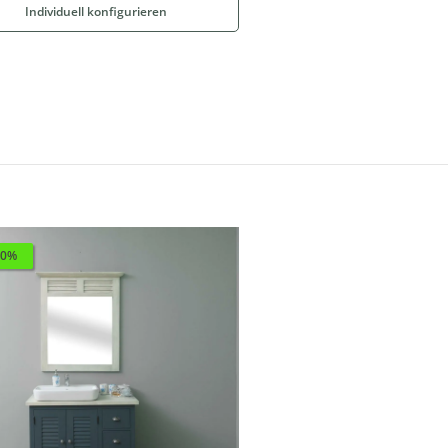
Individuell konfigurieren
10%