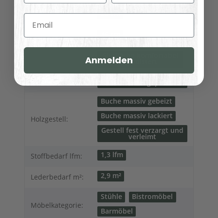
40 cm
Sitztiefe:
Email
46 cm
Sitzbreite:
Sitzfläche komfortabel
Anmelden
gepolstert
Polsterung:
Rückenlehne
komfortabel gepolstert
Buche massiv gebeizt
Buche massiv lackiert
Holzgestell:
Gestell fest verzargt und
verleimt
1,3 lfm
Stoffbedarf lfm:
2,9 m²
Lederbedarf m²:
Stühle
Bistromöbel
Möbelkategorie:
Barmöbel