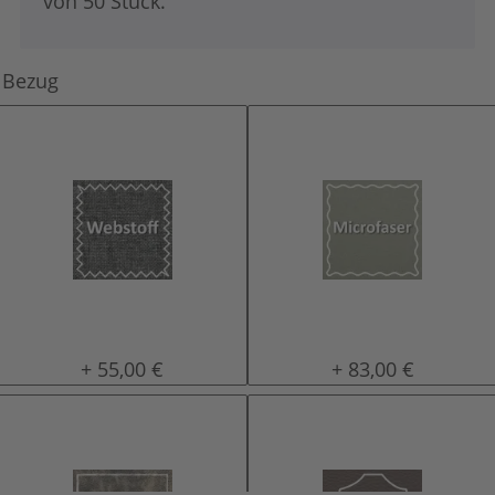
von 50 Stück.
Bezug
Stoffbezug
Microfaser
+ 55,00 €
+ 83,00 €