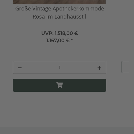
Große Vintage Apothekerkommode
B
Rosa im Landhausstil
UVP:
1.518,00 €
1.167,00 €
*