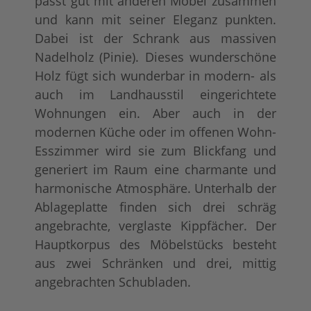
passt gut mit anderen Möbel zusammen
und kann mit seiner Eleganz punkten.
tief gebürstet
Konfigurator alles
+ 280,00 €
+ 93,00 €
Dabei ist der Schrank aus massiven
Nadelholz (Pinie). Dieses wunderschöne
Holz fügt sich wunderbar in modern- als
auch im Landhausstil eingerichtete
Wohnungen ein. Aber auch in der
modernen Küche oder im offenen Wohn-
Esszimmer wird sie zum Blickfang und
generiert im Raum eine charmante und
harmonische Atmosphäre. Unterhalb der
Ablageplatte finden sich drei schräg
angebrachte, verglaste Kippfächer. Der
Hauptkorpus des Möbelstücks besteht
aus zwei Schränken und drei, mittig
angebrachten Schubladen.