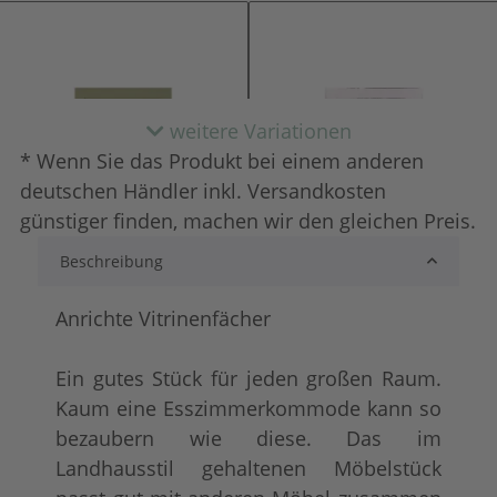
weitere Variationen
* Wenn Sie das Produkt bei einem anderen
deutschen Händler inkl. Versandkosten
günstiger finden, machen wir den gleichen Preis.
Beschreibung
lackiert
shabby chic / ant
+ 35,00 €
+ 78,00 €
Anrichte Vitrinenfächer
Ein gutes Stück für jeden großen Raum.
Kaum eine Esszimmerkommode kann so
bezaubern wie diese. Das im
Landhausstil gehaltenen Möbelstück