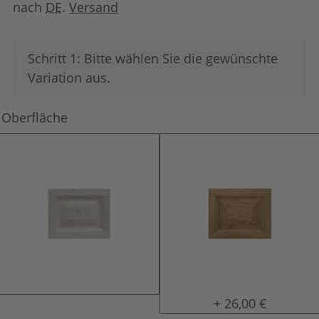
nach
DE
.
Versand
x
Schritt 1: Bitte wählen Sie die gewünschte
Variation aus.
Oberfläche
natur (unlackiert)
gewachst
+ 26,00 €