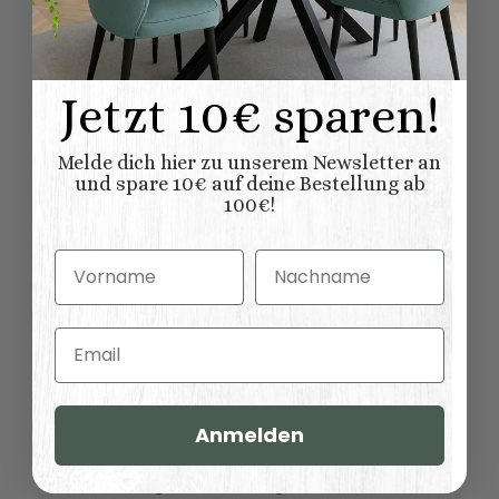
Anrichten
Sideboards
Variationen:
natur (unlackiert)
Oberflaeche:
gewachst
lackiert
Jetzt 10€ sparen!
61,00 kg
Versandgewicht:
Melde dich hier zu unserem Newsletter an
und spare 10€ auf deine Bestellung ab
52,00
kg
Artikelgewicht:
100€!
Abmessungen (L
158,00 × 50,00 ×
x B/T x H) (
Vorname
Nachname
Länge × Breite ×
100,00 cm
Höhe ):
Email
Bewertungen
Anmelden
Benachrichtigen, wenn verfügbar