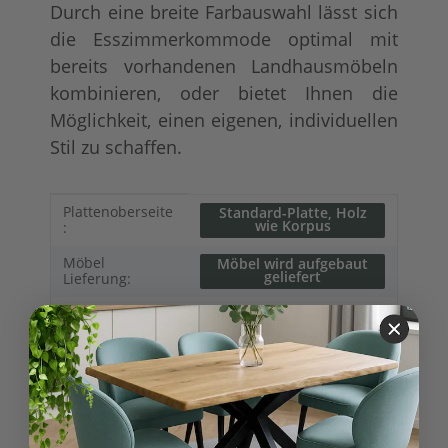
Durch eine breite Farbauswahl lässt sich
die Esszimmerkommode optimal mit
bereits vorhandenen Landhausmöbeln
kombinieren, oder bietet Ihnen die
Möglichkeit, einen eigenen, individuellen
Stil zu schaffen.
Produkteigenschaft
Wert
Plattenoberseite
Standard-Platte, Holz
wie Korpus
:
Möbel
Möbel wird aufgebaut
geliefert
Lieferung:
Schränke
Möbelkategorie:
Modern
Möbelstil:
Kollektionen
Hamburg
Landhausmöbel: