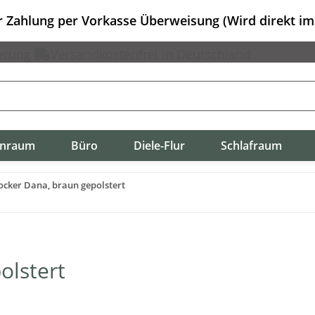
er Zahlung per Vorkasse Überweisung (Wird direkt i
erung
Versandkostenfrei in Deutschland
nraum
Büro
Diele-Flur
Schlafraum
cker Dana, braun gepolstert
olstert