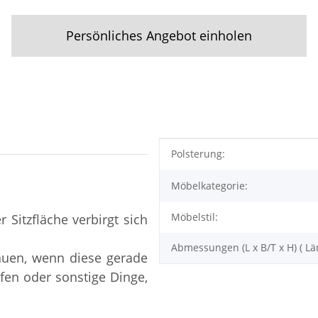
Persönliches Angebot einholen
Produkteigenschaft
Wert
Polsterung:
Möbelkategorie:
Möbelstil:
 Sitzfläche verbirgt sich
Abmessungen (L x B/T x H) ( Lä
tauen, wenn diese gerade
ifen oder sonstige Dinge,