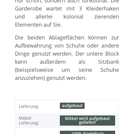
nur schön, sondern auch funktional: Die
Garderobe wartet mit 3 Kleiderhaken
und allerlei kolonial zierenden
Elementen auf Sie.
Die beiden Ablageflächen können zur
Aufbewahrung von Schuhe oder andere
Dinge genutzt werden. Der untere Block
kann außerdem als Sitzbank
(beispielsweise um seine Schuhe
anzuziehen) genutzt werden.
Produkteigenschaft
Wert
aufgebaut
Lieferung:
Möbel
Möbel wird aufgebaut
geliefert
Lieferung:
100% Nadelholz