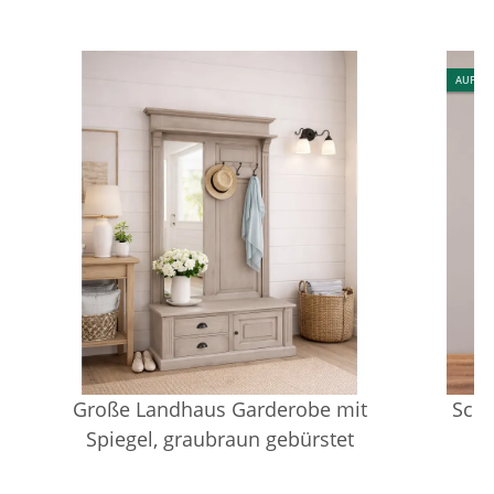
AUF LA
Große Landhaus Garderobe mit
Schm
Spiegel, graubraun gebürstet