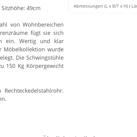
Abmessungen (L x B/T x H) ( Lä
, Sitzhöhe: 49cm
lzahl von Wohnbereichen
ferenzräume fügt sie sich
 ein. Wertig und klar
r Möbelkollektion wurde
elegt. Die Schwingstühle
zu 150 Kg Körpergewicht
 Rechteckedelstahlrohr.
en.