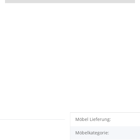
Produkteigenschaft
Wert
Möbel Lieferung:
Möbelkategorie: