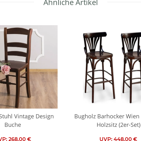
Ähnliche Artikel
tuhl Vintage Design
Bugholz Barhocker Wie
Buche
Holzsitz (2er-Set)
VP:
268,00 €
UVP:
448,00 €