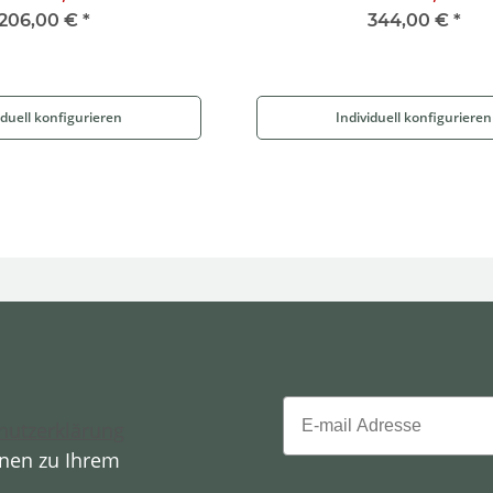
206,00 €
*
344,00 €
*
iduell konfigurieren
Individuell konfigurieren
Email
hutzerklärung
onen zu Ihrem