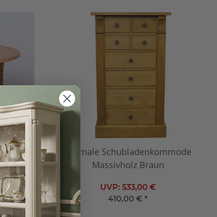
sziehen
Schmale Schubladenkommode
Massivholz Braun
UVP:
533,00 €
410,00 €
*