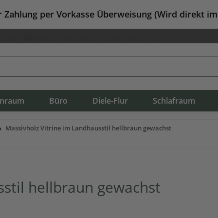
er Zahlung per Vorkasse Überweisung (Wird direkt i
erung
Versandkostenfrei in Deutschland
nraum
Büro
Diele-Flur
Schlafraum
Massivholz Vitrine im Landhausstil hellbraun gewachst
stil hellbraun gewachst