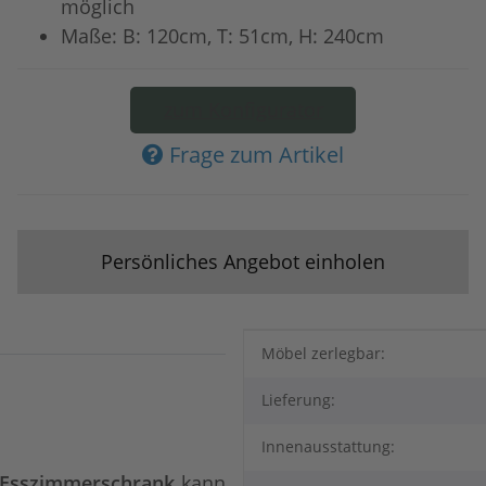
möglich
Maße: B: 120cm, T: 51cm, H: 240cm
zum Konfigurator
Frage zum Artikel
Persönliches Angebot einholen
Produkteigenschaft
Wert
Möbel zerlegbar:
Lieferung:
Innenausstattung:
Esszimmerschrank
kann