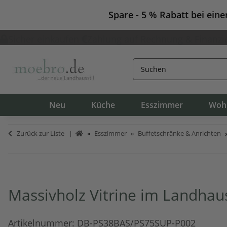
Spare - 5 % Rabatt bei ein
Sicher einkaufen
Zahlung auf Rechnung & Finanzi
Neu
Küche
Esszimmer
Woh
Zurück zur Liste
Esszimmer
Buffetschränke & Anrichten
Massivholz Vitrine im Landhaus
Artikelnummer:
DB-PS38BAS/PS75SUP-P002