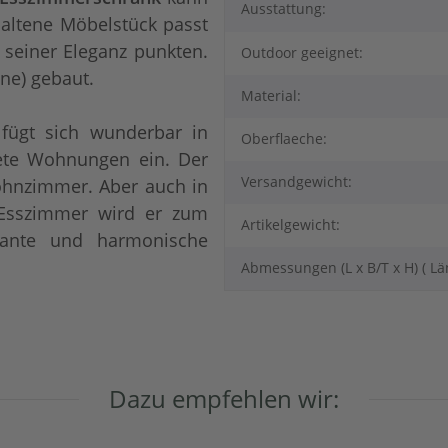
Ausstattung:
altene Möbelstück passt
seiner Eleganz punkten.
Outdoor geeignet:
ne) gebaut.
Material:
fügt sich wunderbar in
Oberflaeche:
tete Wohnungen ein. Der
Versandgewicht:
Wohnzimmer. Aber auch in
Esszimmer wird er zum
Artikelgewicht:
mante und harmonische
Abmessungen (L x B/T x H) ( Lä
Dazu empfehlen wir: