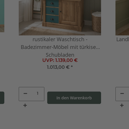
rustikaler Waschtisch -
Land
Badezimmer-Möbel mit türkisen
Schubladen
UVP:
1.139,00 €
1.013,00 €
*
In den Warenkorb