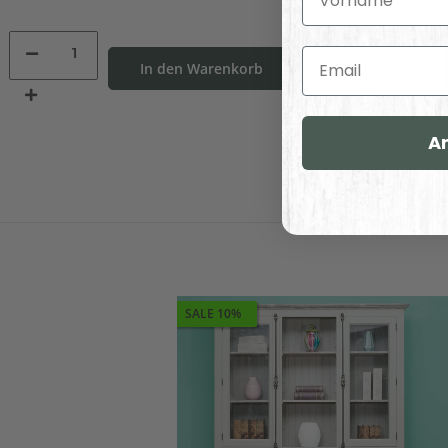
Email
In den Warenkorb
A
SALE 10%