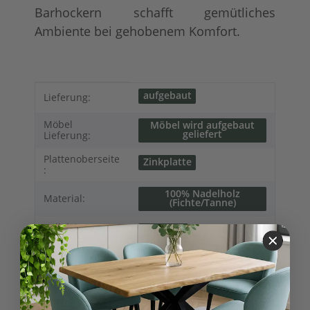
Barhockern schafft gemütliches
Ambiente bei gehobenem Komfort.
Produkteigenschaft
Wert
aufgebaut
Lieferung:
Möbel
Möbel wird aufgebaut
geliefert
Lieferung:
Plattenoberseite
Zinkplatte
:
100% Nadelholz
Material:
(Fichte/Tanne)
Kollektionen
Salzburg
Landhausmöbel:
61,00 kg
Versandgewicht:
52,00
kg
Artikelgewicht: