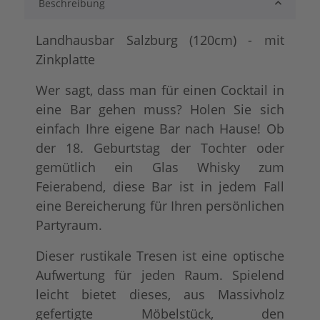
Beschreibung
lackiert
shabby chic / ant
+ 34,00 €
+ 68,00 €
Landhausbar Salzburg (120cm) - mit
Zinkplatte
Wer sagt, dass man für einen Cocktail in
eine Bar gehen muss? Holen Sie sich
einfach Ihre eigene Bar nach Hause! Ob
der 18. Geburtstag der Tochter oder
gemütlich ein Glas Whisky zum
Feierabend, diese Bar ist in jedem Fall
Konfigurator alles frei wählbar
+ 82,00 €
eine Bereicherung für Ihren persönlichen
Partyraum.
Dieser rustikale Tresen ist eine optische
Aufwertung für jeden Raum. Spielend
leicht bietet dieses, aus Massivholz
gefertigte Möbelstück, den