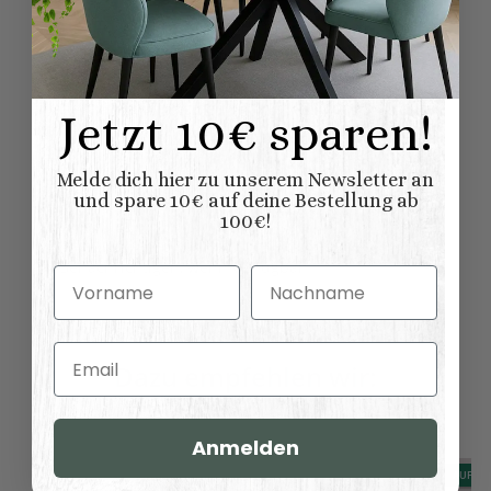
Abmessungen (L
120,00 × 51,00 ×
x B/T x H) (
Länge × Breite ×
107,00 cm
Höhe ):
Jetzt 10€ sparen!
Melde dich hier zu unserem Newsletter an
Bewertungen
und spare 10€ auf deine Bestellung ab
100€!
Benachrichtigen, wenn verfügbar
Vorname
Nachname
Email
Dazu empfehlen wir:
Anmelden
AUF LA