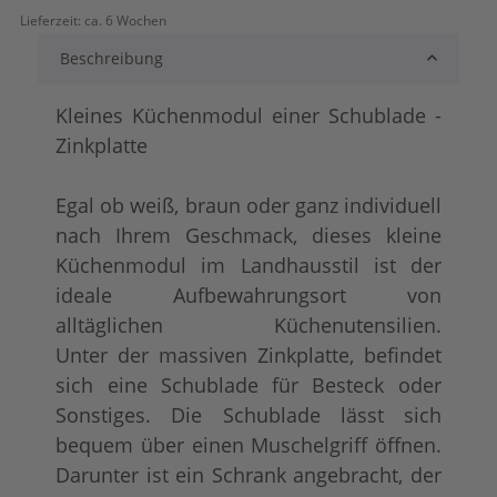
Lieferzeit:
ca. 6 Wochen
lackiert
shabby chic / ant
+ 21,00 €
+ 44,00 €
Beschreibung
Kleines Küchenmodul einer Schublade -
Zinkplatte
Egal ob weiß, braun oder ganz individuell
nach Ihrem Geschmack, dieses kleine
Küchenmodul im Landhausstil ist der
ideale Aufbewahrungsort von
Konfigurator alles frei wählbar
+ 54,00 €
alltäglichen Küchenutensilien.
Unter der massiven Zinkplatte, befindet
sich eine Schublade für Besteck oder
Sonstiges. Die Schublade lässt sich
bequem über einen Muschelgriff öffnen.
Darunter ist ein Schrank angebracht, der