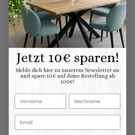
Schränke
Möbelkategorie:
Küchenmodule
Modern
Vintage
Shabby chic
Möbelstil:
Skandinavischer
Landhausstil
Jetzt 10€ sparen!
Französischer
Landhausstil
Melde dich hier zu unserem Newsletter an
Küchenschränke
Variationen:
und spare 10€ auf deine Bestellung ab
100€!
natur (unlackiert)
gewachst
lackiert
Vorname
Nachname
Oberflaeche:
gebürstet
Konfigurator
Email
39,00 kg
Versandgewicht: