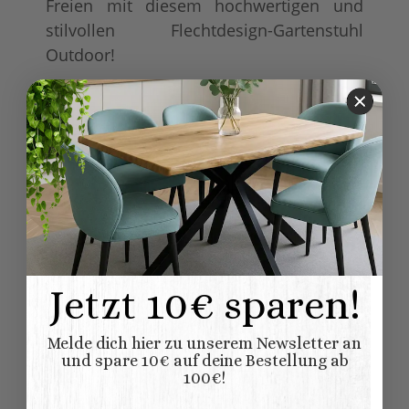
Freien mit diesem hochwertigen und
stilvollen Flechtdesign-Gartenstuhl
Outdoor!
Produkteigenschaft
Wert
Outdoor
Ja
geeignet:
mit Armlehne
Armlehne:
Stapelbar
Besonderheit:
Grau
Farbe:
Abmessungen (L
63,00 × 56,00 × 86,00
x B/T x H) (
Jetzt 10€ sparen!
Länge × Breite ×
cm
Höhe ):
Melde dich hier zu unserem Newsletter an
und spare 10€ auf deine Bestellung ab
100€!