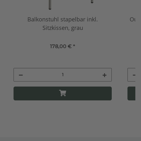
Balkonstuhl stapelbar inkl.
Out
Sitzkissen, grau
T
178,00 €
*