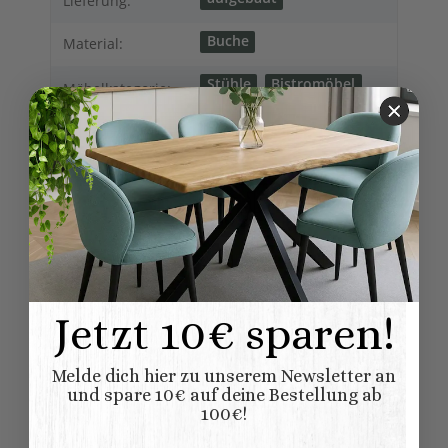
Lieferung:
Buche
Material:
Stühle
Bistromöbel
Möbelkategorie:
Bugholzstühle
Variationen:
gebeizt/lackiert
Oberflaeche:
5,50 kg
Versandgewicht:
4,20
kg
Artikelgewicht:
2,00 Stück
Inhalt:
Jetzt 10€ sparen!
Abmessungen (L
51,00 × 48,00 × 74,00
x B/T x H) (
Länge × Breite ×
Melde dich hier zu unserem Newsletter an
cm
Höhe ):
und spare 10€ auf deine Bestellung ab
100€!