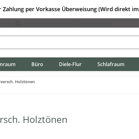
er Zahlung per Vorkasse Überweisung (Wird direkt i
erung
Versandkostenfrei in Deutschland
nraum
Büro
Diele-Flur
Schlafraum
 versch. Holztönen
ersch. Holztönen