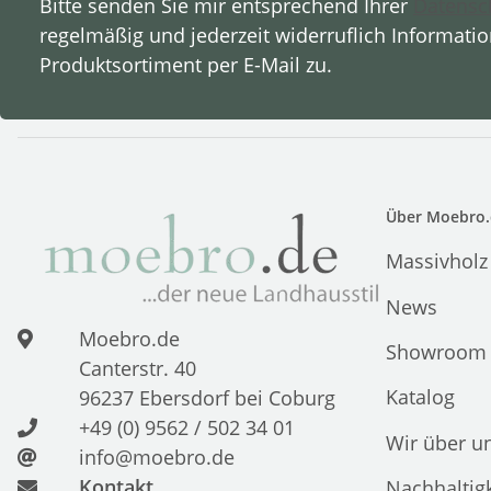
Bitte senden Sie mir entsprechend Ihrer
Datensc
regelmäßig und jederzeit widerruflich Informati
Produktsortiment per E-Mail zu.
Über Moebro.
Massivholz
News
Moebro.de
Showroom
Canterstr. 40
Katalog
96237 Ebersdorf bei Coburg
+49 (0) 9562 / 502 34 01
Wir über u
info@moebro.de
Kontakt
Nachhaltigk