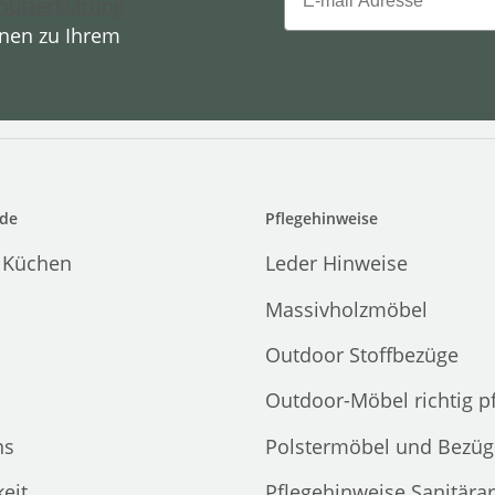
hutzerklärung
onen zu Ihrem
de
Pflegehinweise
 Küchen
Leder Hinweise
Massivholzmöbel
Outdoor Stoffbezüge
Outdoor-Möbel richtig p
ns
Polstermöbel und Bezüg
eit
Pflegehinweise Sanitära