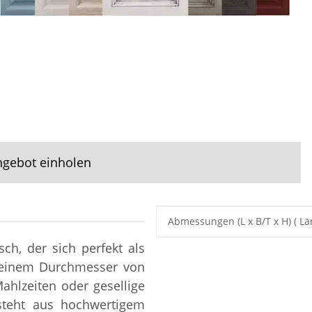
ngebot einholen
Produkteigenschaft
Wert
Abmessungen (L x B/T x H) ( Lä
sch, der sich perfekt als
it einem Durchmesser von
ahlzeiten oder gesellige
esteht aus hochwertigem