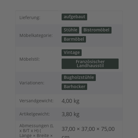
Produkteigenschaft
Wert
aufgebaut
Lieferung:
Stühle
Bistromöbel
Möbelkategorie:
Barmöbel
Vintage
Möbelstil:
Französischer
Landhausstil
Bugholzstühle
Variationen:
Barhocker
4,00 kg
Versandgewicht:
3,80
kg
Artikelgewicht:
Abmessungen (L
37,00 × 37,00 × 75,00
x B/T x H) (
Länge × Breite ×
cm