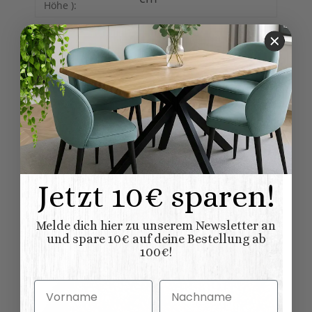
Höhe ):
Bewertungen
Zubehör:
Jetzt 10€ sparen!
Melde dich hier zu unserem Newsletter an
und spare 10€ auf deine Bestellung ab
100€!
Vorname
Nachname