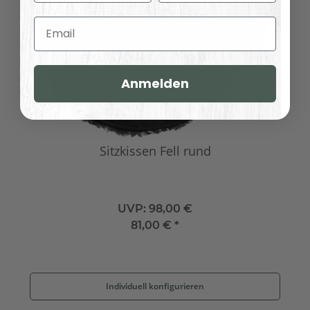
Email
Anmelden
Sitzkissen Fell rund
UVP:
98,00 €
81,00 €
*
Individuell konfigurieren