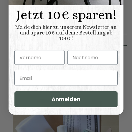
UVP:
327,00 €
Jetzt 10€ sparen!
273,00 €
*
Melde dich hier zu unserem Newsletter an
und spare 10€ auf deine Bestellung ab
100€!
Individuell konfigurieren
Vorname
Nachname
Dazu empfehlen wir:
Email
TOP
Anmelden