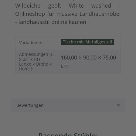
Wildeiche geölt White washed -
Onlineshop für massive Landhausmöbel
- landhausstil online kaufen
Produkteigenschaft
Wert
Tische mit Metallgestell
Variationen:
Abmessungen (L
160,00 × 90,00 × 75,00
x B/T x H) (
Länge × Breite ×
cm
Höhe ):
Bewertungen
Passende Stühle: