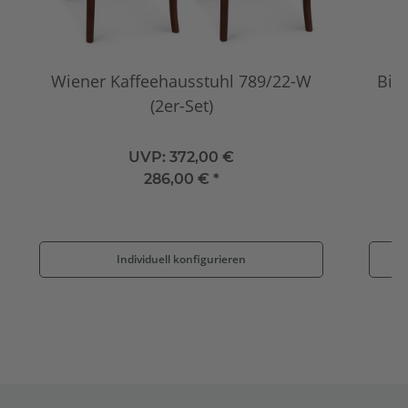
Wiener Kaffeehausstuhl 789/22-W
Bist
(2er-Set)
UVP:
372,00 €
286,00 €
*
Individuell konfigurieren