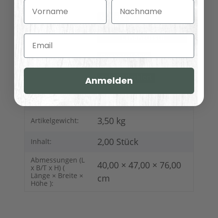
Vorname
Nachname
Vintage
Möbelstil:
Französischer
Email
Landhausstil
Bugholzstühle
Variationen:
gebeizt/lackiert
Oberflaeche:
Anmelden
4,00 kg
Versandgewicht:
3,50
kg
Artikelgewicht:
2,00 Stück
Inhalt:
Abmessungen (L
40,00 × 47,00 × 76,00
x B/T x H) (
Länge × Breite ×
cm
Höhe ):