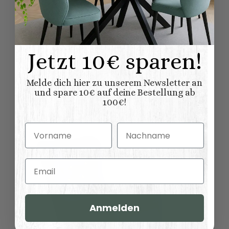
Bewertungen
Benachrichtigen, wenn verfügbar
Jetzt 10€ sparen!
Melde dich hier zu unserem Newsletter an
Ähnliche Artikel
und spare 10€ auf deine Bestellung ab
100€!
Vorname
Nachname
Email
Anmelden