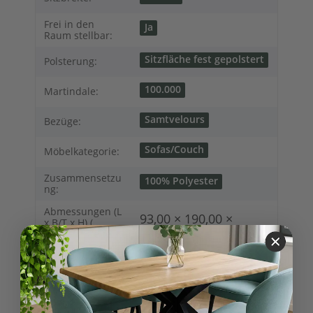
Frei in den
Ja
Raum stellbar:
Sitzfläche fest gepolstert
Polsterung:
100.000
Martindale:
Samtvelours
Bezüge:
Sofas/Couch
Möbelkategorie:
Zusammensetzu
100% Polyester
ng:
Abmessungen (L
93,00 × 190,00 ×
x B/T x H) (
Länge × Breite ×
103,00 cm
Höhe ):