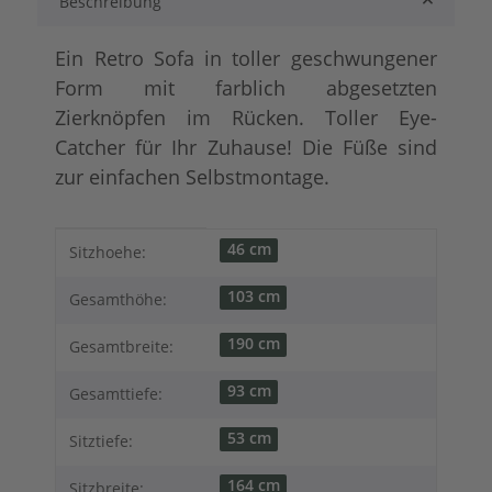
Beschreibung
Ein Retro Sofa in toller geschwungener
Form mit farblich abgesetzten
Zierknöpfen im Rücken. Toller Eye-
Catcher für Ihr Zuhause! Die Füße sind
zur einfachen Selbstmontage.
Produkteigenschaft
Wert
46 cm
Sitzhoehe:
103 cm
Gesamthöhe:
190 cm
Gesamtbreite:
93 cm
Gesamttiefe:
53 cm
Sitztiefe:
164 cm
Sitzbreite: