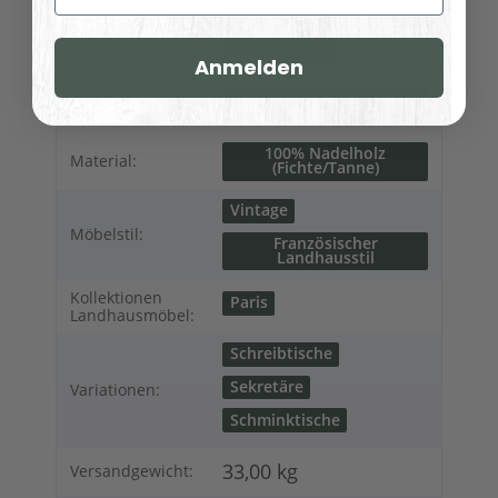
aufgebaut
Lieferung:
Schublade/-n
Ausstattung:
Anmelden
Möbel
Möbel wird aufgebaut
geliefert
Lieferung:
100% Nadelholz
Material:
(Fichte/Tanne)
Vintage
Möbelstil:
Französischer
Landhausstil
Kollektionen
Paris
Landhausmöbel:
Schreibtische
Sekretäre
Variationen:
Schminktische
33,00 kg
Versandgewicht: