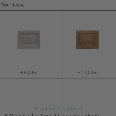
Oberfläche
natur (unlackiert)
gewachst
+ 0,00 €
+ 17,00 €
weitere Variationen
* Wenn Sie das Produkt bei einem anderen