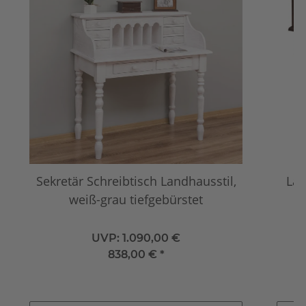
Sekretär Schreibtisch Landhausstil,
Lan
weiß-grau tiefgebürstet
UVP:
1.090,00 €
838,00 €
*