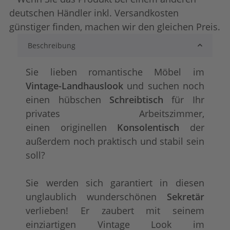
deutschen Händler inkl. Versandkosten
günstiger finden, machen wir den gleichen Preis.
Beschreibung
lackiert
shabby chic / ant
+ 25,00 €
+ 53,00 €
Sie lieben romantische Möbel im
Vintage-Landhauslook
und suchen noch
einen hübschen
Schreibtisch
für Ihr
privates Arbeitszimmer,
einen originellen
Konsolentisch
der
außerdem noch praktisch und stabil sein
soll?
tief gebürstet
Konfigurator alles
+ 192,00 €
+ 95,00 €
Sie werden sich garantiert in diesen
unglaublich wunderschönen
Sekretär
verlieben! Er zaubert mit seinem
einziartigen Vintage Look im