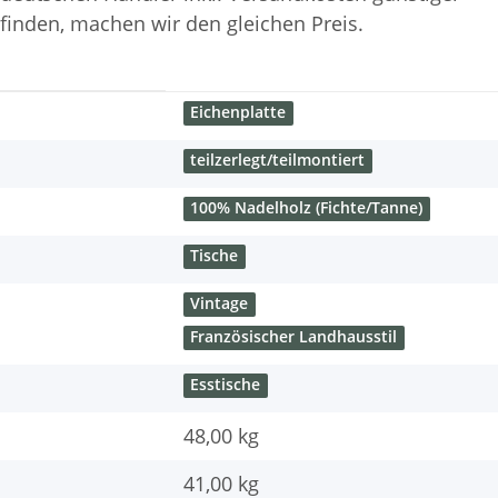
finden, machen wir den gleichen Preis.
Eichenplatte
teilzerlegt/teilmontiert
100% Nadelholz (Fichte/Tanne)
Tische
Vintage
Französischer Landhausstil
Esstische
48,00 kg
41,00
kg