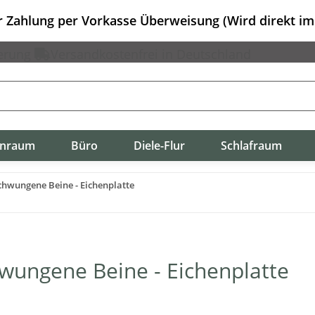
er Zahlung per Vorkasse Überweisung (Wird direkt i
erung
Versandkostenfrei in Deutschland
nraum
Büro
Diele-Flur
Schlafraum
schwungene Beine - Eichenplatte
hwungene Beine - Eichenplatte