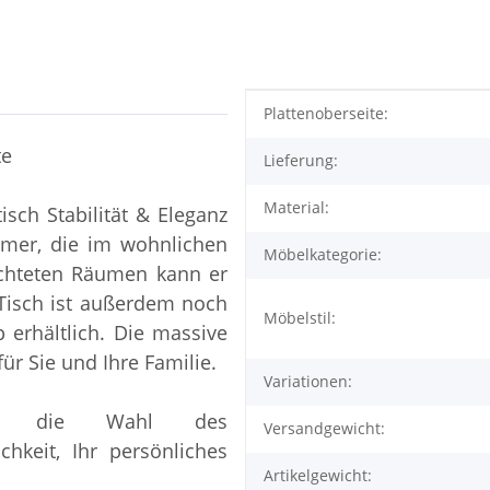
Produkteigenschaft
Wert
Plattenoberseite:
te
Lieferung:
Material:
sch Stabilität & Eleganz
immer, die im wohnlichen
Möbelkategorie:
richteten Räumen kann er
 Tisch ist außerdem noch
Möbelstil:
erhältlich. Die massive
für Sie und Ihre Familie.
Variationen:
nd die Wahl des
Versandgewicht:
hkeit, Ihr persönliches
Artikelgewicht: