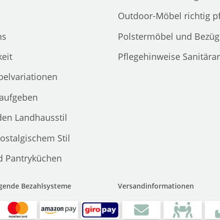
Outdoor-Möbel richtig p
ns
Polstermöbel und Bezüg
eit
Pflegehinweise Sanitära
elvariationen
 aufgeben
den Landhausstil
ostalgischem Stil
d Pantryküchen
lgende Bezahlsysteme
Versandinformationen