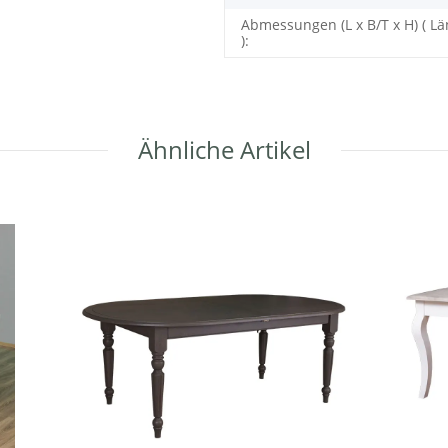
Abmessungen (L x B/T x H) ( Lä
):
Ähnliche Artikel