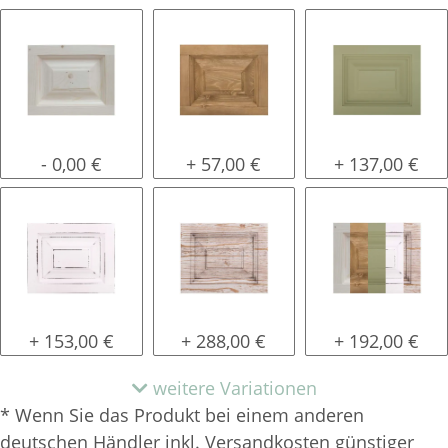
natur (unlackiert)
gewachst
lackiert
- 0,00 €
+ 57,00 €
+ 137,00 €
shabby chic / antik look
tief gebürstet
Konfigurator 
+ 153,00 €
+ 288,00 €
+ 192,00 €
weitere Variationen
* Wenn Sie das Produkt bei einem anderen
deutschen Händler inkl. Versandkosten günstiger