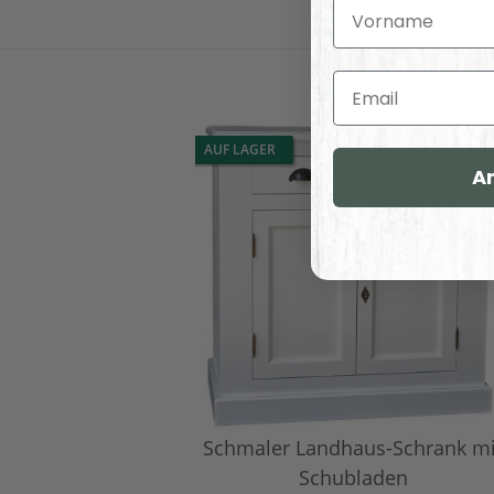
Vorname
Email
AUF LAGER
A
Schmaler Landhaus-Schrank mi
Schubladen