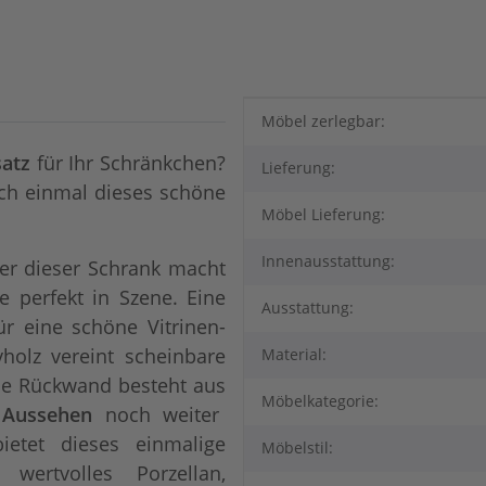
Produkteigenschaft
Wert
Möbel zerlegbar:
satz
für Ihr Schränkchen?
Lieferung:
ich einmal dieses schöne
Möbel Lieferung:
Innenausstattung:
r dieser Schrank macht
e perfekt in Szene. Eine
Ausstattung:
für eine schöne Vitrinen-
olz vereint scheinbare
Material:
ie Rückwand besteht aus
Möbelkategorie:
e Aussehen
noch weiter
etet dieses einmalige
Möbelstil:
ertvolles Porzellan,