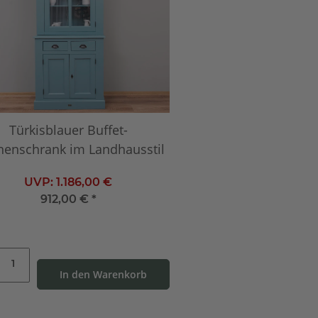
Türkisblauer Buffet-
inenschrank im Landhausstil
UVP:
1.186,00 €
912,00 €
*
In den Warenkorb