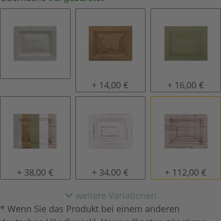
natur (unlackiert)
gewachst
lackiert
+ 14,00 €
+ 16,00 €
Konfigurator alles frei wählbar
shabby chic / antik look
tief gebürstet
+ 38,00 €
+ 34,00 €
+ 112,00 €
weitere Variationen
* Wenn Sie das Produkt bei einem anderen