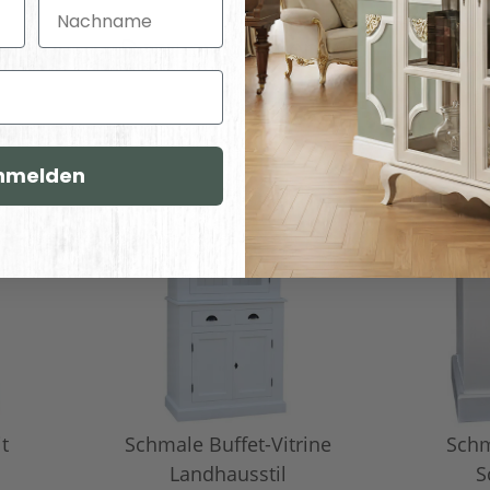
Nachname
Dazu empfehlen wir:
nmelden
t
Schmale Buffet-Vitrine
Schm
Landhausstil
S