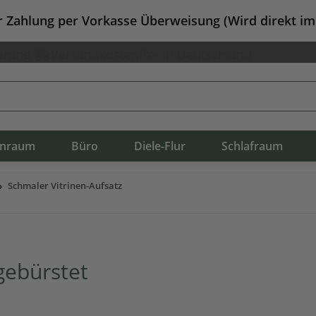
er Zahlung per Vorkasse Überweisung (Wird direkt i
erung
Versandkostenfrei in Deutschland
nraum
Büro
Diele-Flur
Schlafraum
Schmaler Vitrinen-Aufsatz
gebürstet