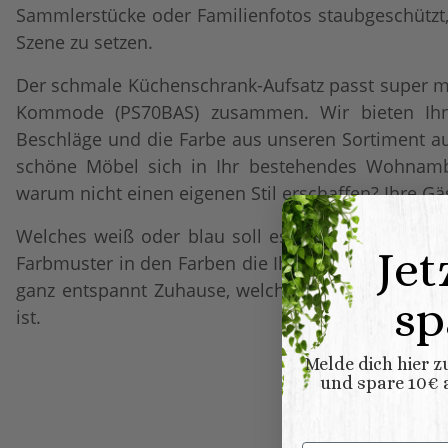
Sammlerstücke oder Familienfotos staubgeschützt, 
Szene zu setzen.
Der schmale Küchenschrank-Aufsatz passt super m
Kommode (PS70BAS) zusammen. Wir bieten Ihne
Beschläge und die Farbe aus unseren Sortiment a
schöne Möbel sich in Ihr bestehendes Wohnambi
warum nicht einen eigenen Stil erschaffen? Ihre G
Welches weiß oder blau soll es denn nun sein? Be
Jet
Farbmuster in den Farben die Ihnen am besten gef
ganz entspannt Zuhause, welches nun die richtige
sp
ist.
Melde dich hier 
und spare 10€ a