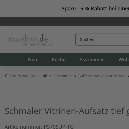
Spare - 5 % Rabatt bei ein
Sicher einkaufen
Zahlung auf Rechnung & Finanzi
Neu
Küche
Esszimmer
Woh
Zurück zur Liste
Esszimmer
Buffetschränke & Anrichten
Schmaler Vitrinen-Aufsatz tief 
Artikelnummer:
PS70SUP-TG