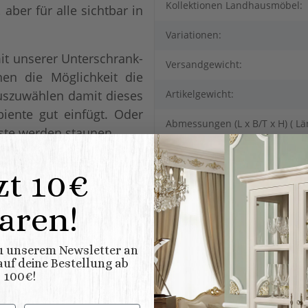
Kollektionen Landhausmöbel:
aber für alle sichtbar in
Variationen:
it unserer Unterschrank-
Versandgewicht:
n die Möglichkeit die
uszuwählen damit dieses
Artikelgewicht:
ente gut einfügt. Oder
Abmessungen (L x B/T x H) ( Lä
äste werden staunen.
stellen Sie sich einfach
zt 10€
allen. Und überlegen Sie
 Farbe für Ihren Schrank
aren!
zu unserem Newsletter an
uf deine Bestellung ab
100€!