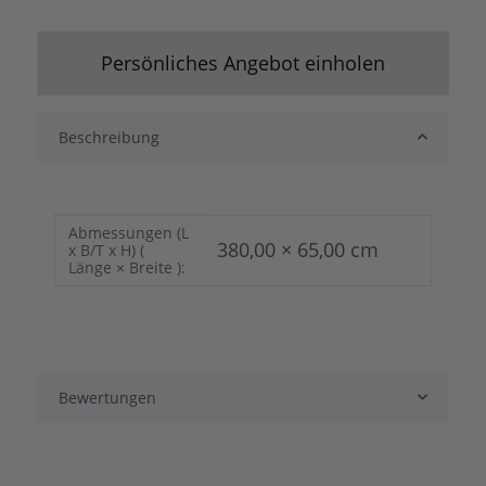
Persönliches Angebot einholen
Beschreibung
Produkteigenschaft
Wert
Abmessungen (L
380,00 × 65,00 cm
x B/T x H) (
Länge × Breite ):
Bewertungen