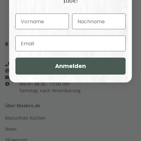
100€!
Vorname
Nachname
Email
Moebro.de
Canterstr. 40
96237 Ebersdorf bei Coburg
+49 (0) 9562 / 502 34 01
Anmelden
info@moebro.de
Kontakt
Mo-Fr: 08:30 - 17:00 Uhr
Samstag: nach Vereinbarung
Über Moebro.de
Massivholz Küchen
News
Showroom