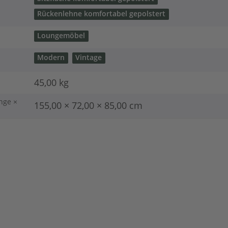
Rückenlehne komfortabel gepolstert
Loungemöbel
Modern
Vintage
45,00
kg
nge ×
155,00 × 72,00 × 85,00 cm