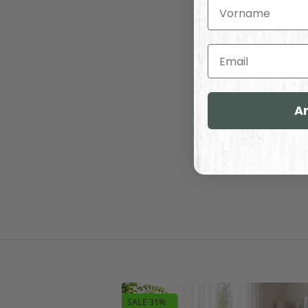
Vorname
Retro Lo
Email
ab
A
Indiv
SALE 31%