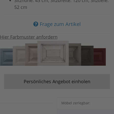
Sitzhöhe: 43 cm, Sitzbreite: 120 cm, Sitztiefe:
52 cm
Frage zum Artikel
Hier Farbmuster anfordern
Persönliches Angebot einholen
Produkteigenschaft
Wert
Möbel zerlegbar: