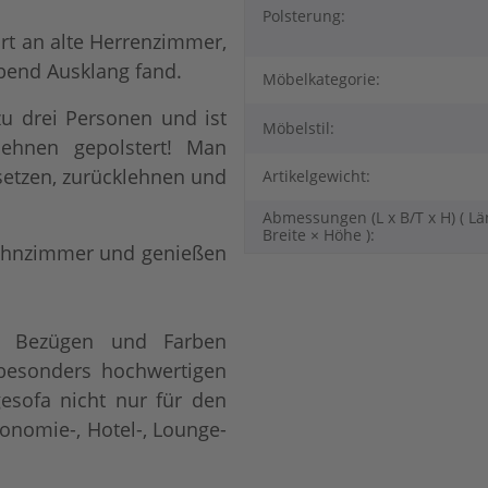
Polsterung:
ort an alte Herrenzimmer,
bend Ausklang fand.
Möbelkategorie:
 zu drei Personen und ist
Möbelstil:
ehnen gepolstert! Man
setzen, zurücklehnen und
Artikelgewicht:
Abmessungen (L x B/T x H) ( Lä
Breite × Höhe ):
Wohnzimmer und genießen
n Bezügen und Farben
r besonders hochwertigen
gesofa nicht nur für den
onomie-, Hotel-, Lounge-