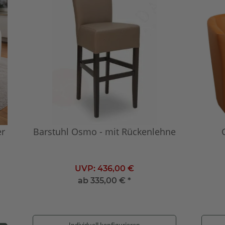
er
Barstuhl Osmo - mit Rückenlehne
UVP:
436,00 €
ab
335,00 €
*
Individuell konfigurieren