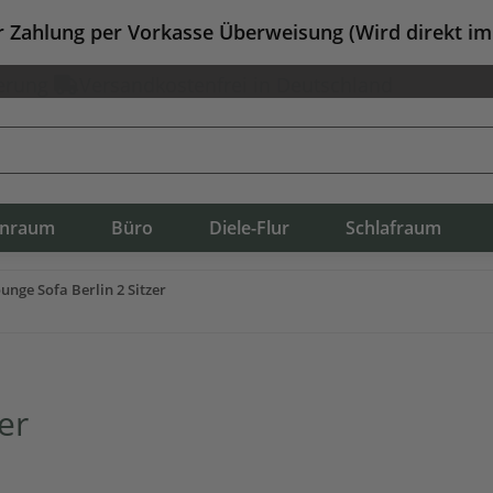
er Zahlung per Vorkasse Überweisung (Wird direkt i
erung
Versandkostenfrei in Deutschland
nraum
Büro
Diele-Flur
Schlafraum
unge Sofa Berlin 2 Sitzer
er