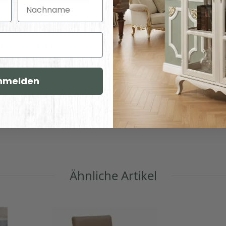
Nachname
unge Sessel Berlin
Retro Lounge Sofa Berlin 
UVP:
645,00 €
UVP:
1.014,00 €
493,00 €
*
ab
780,00 €
*
nmelden
iduell konfigurieren
Individuell konfigurieren
Ähnliche Artikel