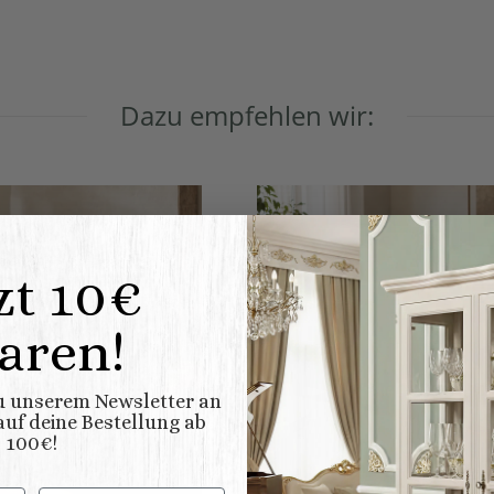
Dazu empfehlen wir:
zt 10€
aren!
zu unserem Newsletter an
uf deine Bestellung ab
100€!