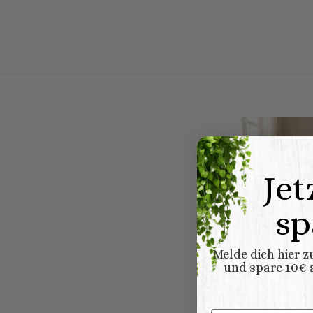
Jet
sp
Melde dich hier 
und spare 10€ a