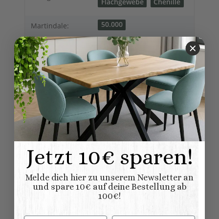
Flachgewebe
Chenille
50.000
Martindale:
Sofas/Couch
Möbelkategorie:
100% Polyester
40% Polyester, 40%
Zusammensetzu
Polyacryl, 20% Viskose
ng:
50% Baumwolle,50%
Polyester
Abmessungen (L
84,00 × 191,00 × 82,00
x B/T x H) (
Länge × Breite ×
cm
Höhe ):
Jetzt 10€ sparen!
Melde dich hier zu unserem Newsletter an
und spare 10€ auf deine Bestellung ab
100€!
Bewertungen