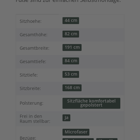
Produkteigenschaft
Wert
44 cm
Sitzhoehe:
82 cm
Gesamthöhe:
191 cm
Gesamtbreite:
84 cm
Gesamttiefe:
53 cm
Sitztiefe:
168 cm
Sitzbreite:
Sitzfläche komfortabel
Polsterung:
gepolstert
Frei in den
Ja
Raum stellbar:
Microfaser
Bezüge: