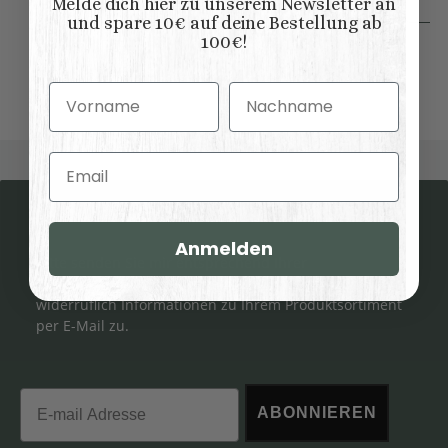
Melde dich hier zu unserem Newsletter an
Individuell konfigurieren
und spare 10€ auf deine Bestellung ab
100€!
Vorname
Nachname
Email
Newsletter Abonnieren
Anmelden
Bitte senden Sie mir entsprechend Ihrer
Datenschutzerklärung
regelmäßig und jederzeit
widerruflich Informationen zu Ihrem Produktsortiment
per E-Mail zu.
Email
ABONNIEREN