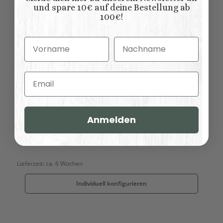
und spare 10€ auf deine Bestellung ab
100€!
Vorname
Nachname
Email
Rustikaler Küchentisch ausziehbar oval
Anmelden
UVP:
715,00 €
550,00 €
*
Lieferzeit:
ca. 6 Wochen
Individuell konfigurieren