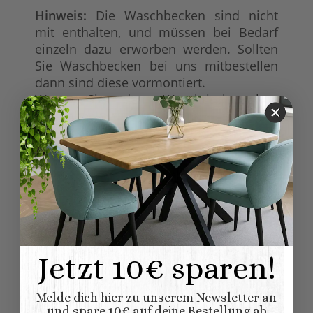
Hinweis:
Die Waschbecken sind nicht
mit enthalten, und müssen bei Bedarf
einzeln dazu erworben werden. Sollten
Sie Waschbecken bei uns mitbestellen
dann sind diese vormontiert.
Wenn Sie den Waschtisch ohne
Waschbecken bestellen, ist die
Oberfläche der Platte geschlossen.
Produkteigenschaft
Wert
Waschbecken
Zubehör:
Möbel
Möbel wird aufgebaut
geliefert
Lieferung:
Plattenoberseite
Zinkplatte
:
Jetzt 10€ sparen!
100% Nadelholz
Material:
(Fichte/Tanne)
Melde dich hier zu unserem Newsletter an
und spare 10€ auf deine Bestellung ab
Vintage