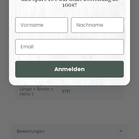
100€!
Möbelstil:
Französischer
Landhausstil
Vorname
Nachname
Kollektionen
Salzburg
Landhausmöbel:
Waschtische
Variationen:
Email
52,00 kg
Versandgewicht:
44,00
kg
Artikelgewicht:
Anmelden
Abmessungen (L
150,00 × 51,00 × 91,00
x B/T x H) (
Länge × Breite ×
cm
Höhe ):
Bewertungen