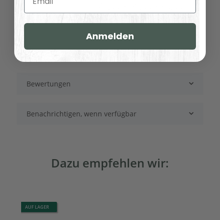
Abmessungen (L
47,00 × 39,00 × 60,00
x B/T x H) (
Länge × Breite ×
cm
Höhe ):
Anmelden
Bewertungen
Benachrichtigen, wenn verfügbar
Dazu empfehlen wir:
AUF LAGER