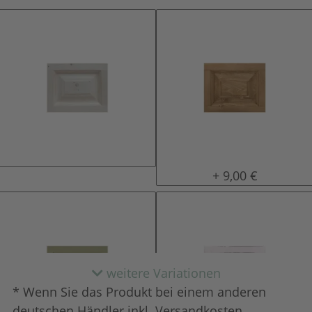
natur (unlackiert)
gewachst
+ 9,00 €
weitere Variationen
* Wenn Sie das Produkt bei einem anderen
deutschen Händler inkl. Versandkosten