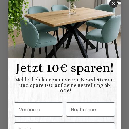
Produkteigenschaft
Wert
aufgebaut
Lieferung:
Möbel
Möbel wird aufgebaut
geliefert
Lieferung:
100% Nadelholz
Material:
(Fichte/Tanne)
Vintage
Shabby chic
Möbelstil:
Jetzt 10€ sparen!
Französischer
Landhausstil
Kollektionen
Melde dich hier zu unserem Newsletter an
Salzburg
Landhausmöbel:
und spare 10€ auf deine Bestellung ab
100€!
Nachttische
Variationen:
Vorname
Nachname
19,00 kg
Versandgewicht:
16,00
kg
Artikelgewicht:
Email