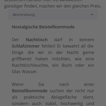
günstiger finden, machen wir den gleichen Preis.
Beschreibung
lackiert
shabby chic / ant
+ 12,00 €
+ 25,00 €
Nostalgische Beistellkommode
Der
Nachttisch
darf in keinem
Schlafzimmer
fehlen! Er bewahrt all die
Dinge die wir in der Nacht gerne
griffbereit haben möchten, wie eine
Nachttischleuchte, ein Buch oder ein
Glas Wasser.
tief gebürstet
Konfigurator alles
+ 86,00 €
+ 29,00 €
Wenn Sie nach einer
Beistellkommode
suchen der nicht nur
als praktische Ablagefläche dient,
sondern auch stabil, hochwertig und