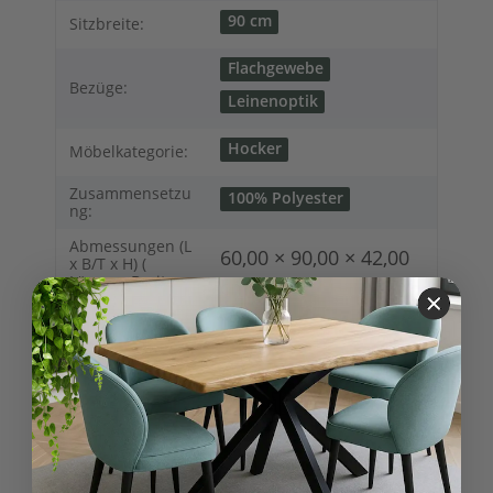
90 cm
Sitzbreite:
Flachgewebe
Bezüge:
Leinenoptik
Hocker
Möbelkategorie:
Zusammensetzu
100% Polyester
ng:
Abmessungen (L
60,00 × 90,00 × 42,00
x B/T x H) (
Länge × Breite ×
cm
Höhe ):
Bewertungen