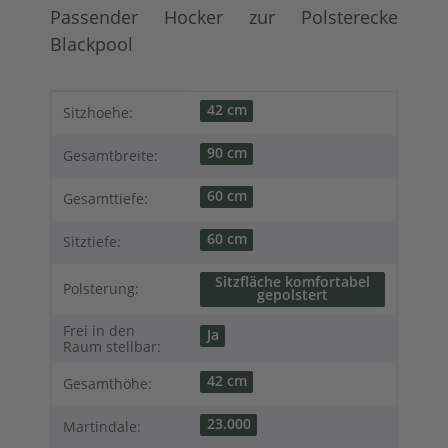
Passender Hocker zur Polsterecke
Blackpool
Produkteigenschaft
Wert
42 cm
Sitzhoehe:
90 cm
Gesamtbreite:
60 cm
Gesamttiefe:
60 cm
Sitztiefe:
Sitzfläche komfortabel
Polsterung:
gepolstert
Frei in den
Ja
Raum stellbar:
42 cm
Gesamthöhe:
23.000
Martindale: