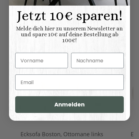
Jetzt 10€ sparen!
Ähnliche Artikel
Melde dich hier zu unserem Newsletter an
und spare 10€ auf deine Bestellung ab
100€!
Vorname
Nachname
Email
Anmelden
Ecksofa Boston, Ottomane links
Ec