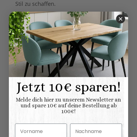
Stil zu schaffen.
Produkteigenschaft
Wert
aufgebaut
Lieferung:
Schublade/-n
Kippfach
Ausstattung:
Möbel
Möbel wird aufgebaut
geliefert
Lieferung:
100% Nadelholz
Material:
(Fichte/Tanne)
Jetzt 10€ sparen!
Tische
Möbelkategorie:
Vintage
Melde dich hier zu unserem Newsletter an
Möbelstil:
Französischer
und spare 10€ auf deine Bestellung ab
Landhausstil
100€!
Kollektionen
Hamburg
Landhausmöbel:
Vorname
Nachname
Sekretäre
Variationen: