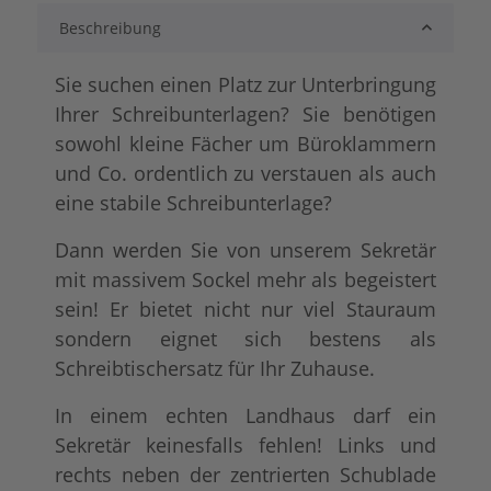
Beschreibung
lackiert
shabby chic / ant
+ 21,00 €
+ 45,00 €
Sie suchen einen Platz zur Unterbringung
Ihrer Schreibunterlagen? Sie benötigen
sowohl kleine Fächer um Büroklammern
und Co. ordentlich zu verstauen als auch
eine stabile Schreibunterlage?
Dann werden Sie von unserem Sekretär
mit massivem Sockel mehr als begeistert
sein! Er bietet nicht nur viel Stauraum
tief gebürstet
Konfigurator alles
+ 162,00 €
+ 55,00 €
sondern eignet sich bestens als
Schreibtischersatz für Ihr Zuhause.
In einem echten Landhaus darf ein
Sekretär keinesfalls fehlen! Links und
rechts neben der zentrierten Schublade