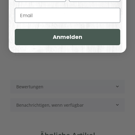
Email
37,00 kg
Versandgewicht:
31,00
kg
Artikelgewicht:
Abmessungen (L
Anmelden
65,00 × 45,00 × 110,00
x B/T x H) (
Länge × Breite ×
cm
Höhe ):
Bewertungen
Benachrichtigen, wenn verfügbar