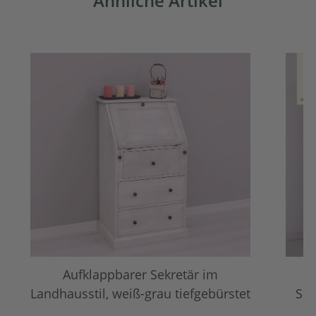
Ähnliche Artikel
Aufklappbarer Sekretär im
L
Landhausstil, weiß-grau tiefgebürstet
Sch