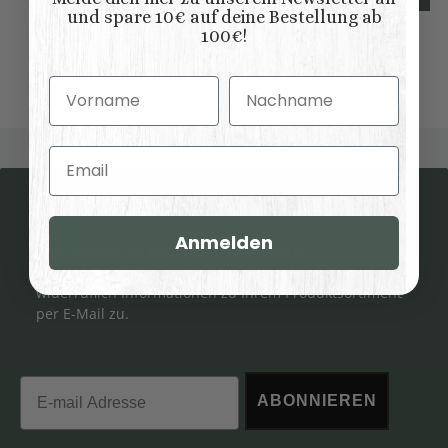
und spare 10€ auf deine Bestellung ab
100€!
Vorname
Nachname
Email
Newsletter Abonnieren
Anmelden
Bitte senden Sie mir entsprechend Ihrer
Datenschutzerklärung
regelmäßig und jederzeit
widerruflich Informationen zu Ihrem Produktsortiment
per E-Mail zu.
Email
ABONNIEREN