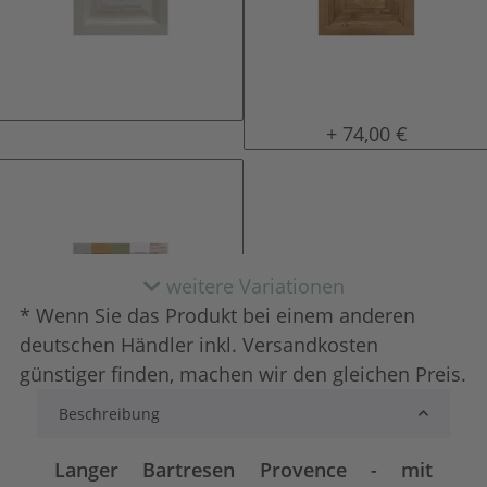
natur (unlackiert)
gewachst
+ 74,00 €
weitere Variationen
* Wenn Sie das Produkt bei einem anderen
deutschen Händler inkl. Versandkosten
günstiger finden, machen wir den gleichen Preis.
Beschreibung
Konfigurator alles frei wählbar
+ 242,00 €
Langer Bartresen Provence - mit