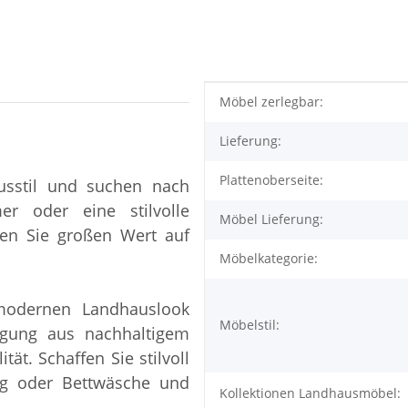
Produkteigenschaft
Wert
Möbel zerlegbar:
Lieferung:
Plattenoberseite:
usstil und suchen nach
r oder eine stilvolle
Möbel Lieferung:
gen Sie großen Wert auf
Möbelkategorie:
odernen Landhauslook
Möbelstil:
tigung aus nachhaltigem
tät. Schaffen Sie stilvoll
ng oder Bettwäsche und
Kollektionen Landhausmöbel: