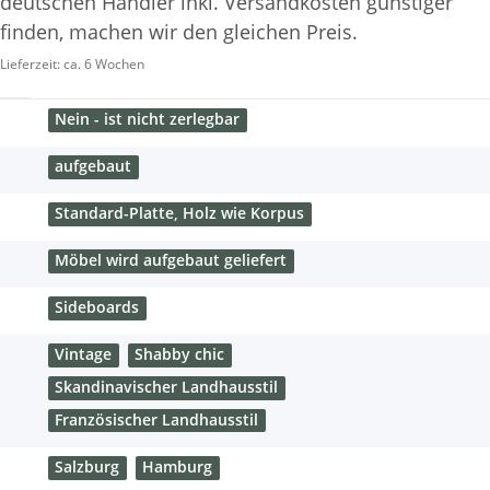
deutschen Händler inkl. Versandkosten günstiger
finden, machen wir den gleichen Preis.
Lieferzeit:
ca. 6 Wochen
Nein - ist nicht zerlegbar
aufgebaut
Standard-Platte, Holz wie Korpus
Möbel wird aufgebaut geliefert
Sideboards
Vintage
Shabby chic
Skandinavischer Landhausstil
Französischer Landhausstil
Salzburg
Hamburg