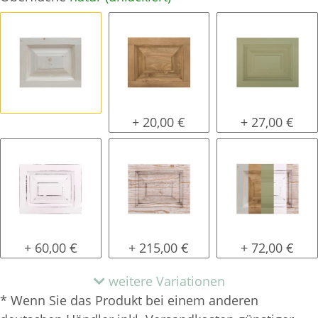
natur (unlackiert)
gewachst
lackiert
+ 20,00 €
+ 27,00 €
shabby chic / antik look
tief gebürstet
Konfigurator 
+ 60,00 €
+ 215,00 €
+ 72,00 €
weitere Variationen
* Wenn Sie das Produkt bei einem anderen