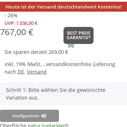
Heute ist der Versand deutschlandweit kostenlos!
- 26%
UVP:
1.036,00 €
767,00 €
Sie sparen derzeit 269,00 €
inkl. 19% MwSt. , versandkostenfreie Lieferung
nach
DE
.
Versand
x
Schritt 1: Bitte wählen Sie die gewünschte
Variation aus.
Konfigurieren
Oberfläche
natur (unlackiert)