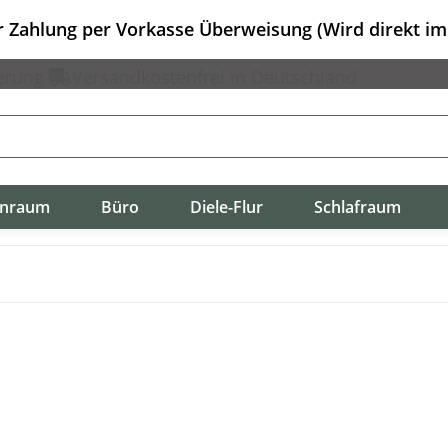
er Zahlung per Vorkasse Überweisung (Wird direkt i
erung
Versandkostenfrei in Deutschland
nraum
Büro
Diele-Flur
Schlafraum
t