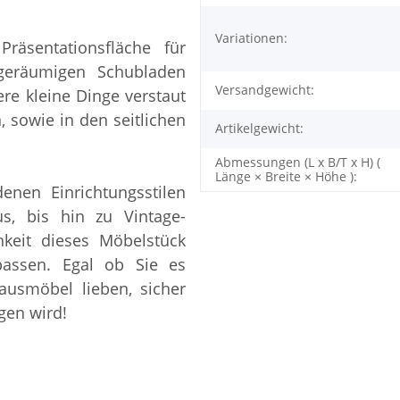
Variationen:
räsentationsfläche für
geräumigen Schubladen
Versandgewicht:
re kleine Dinge verstaut
 sowie in den seitlichen
Artikelgewicht:
Abmessungen (L x B/T x H) (
Länge × Breite × Höhe ):
enen Einrichtungsstilen
s, bis hin zu Vintage-
keit dieses Möbelstück
passen. Egal ob Sie es
ausmöbel lieben, sicher
gen wird!