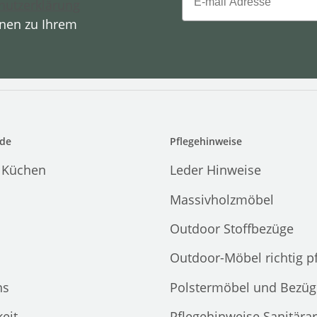
hutzerklärung
onen zu Ihrem
de
Pflegehinweise
 Küchen
Leder Hinweise
Massivholzmöbel
Outdoor Stoffbezüge
Outdoor-Möbel richtig p
ns
Polstermöbel und Bezüg
eit
Pflegehinweise Sanitära