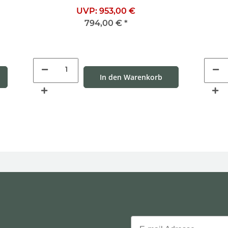
UVP:
953,00 €
794,00 €
*
In den Warenkorb
Email