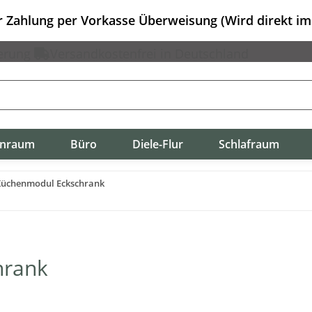
er Zahlung per Vorkasse Überweisung (Wird direkt i
erung
Versandkostenfrei in Deutschland
nraum
Büro
Diele-Flur
Schlafraum
Küchenmodul Eckschrank
hrank