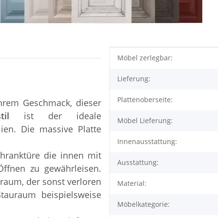
Produkteigenschaft
Wert
Möbel zerlegbar:
Lieferung:
Plattenoberseite:
Ihrem Geschmack, dieser
sstil
ist der ideale
Möbel Lieferung:
ien. Die massive Platte
Innenausstattung:
chranktüre die innen mit
Ausstattung:
Öffnen zu gewährleisen.
raum, der sonst verloren
Material:
tauraum beispielsweise
Möbelkategorie: