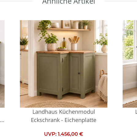
Ähnliche Artikel
Landhaus Küchenmodul
-
Eckschrank - Eichenplatte
UVP:
1.456,00 €