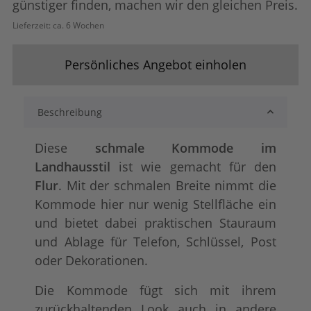
günstiger finden, machen wir den gleichen Preis.
Lieferzeit:
ca. 6 Wochen
lackiert
shabby chic / ant
+ 15,00 €
+ 38,00 €
Persönliches Angebot einholen
Beschreibung
Diese
schmale Kommode im
Landhausstil
ist wie gemacht für den
Flur
. Mit der schmalen Breite nimmt die
Kommode hier nur wenig Stellfläche ein
Konfigurator alles frei wählbar
tief gebürstet
+ 48,00 €
+ 144,00 €
und bietet dabei praktischen Stauraum
und Ablage für Telefon, Schlüssel, Post
oder Dekorationen.
Die Kommode fügt sich mit ihrem
zurückhaltenden Look auch in andere