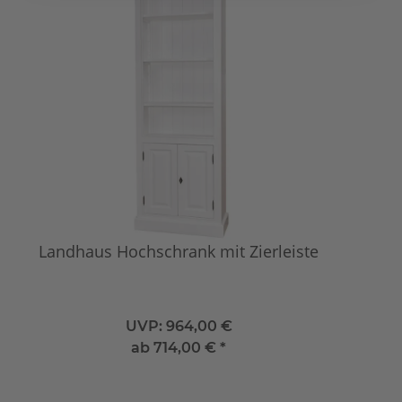
Landhaus Hochschrank mit Zierleiste
O
UVP:
964,00 €
ab
714,00 €
*