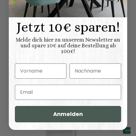
27,00
kg
Artikelgewicht:
Abmessungen (L
Jetzt 10€ sparen!
85,00 × 35,00 × 85,00
x B/T x H) (
Länge × Breite ×
cm
Höhe ):
Melde dich hier zu unserem Newsletter an
und spare 10€ auf deine Bestellung ab
100€!
Vorname
Nachname
Bewertungen
Email
Dazu empfehlen wir:
Anmelden
AUF LA