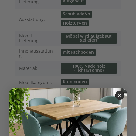
aufgebaut
Lieferung:
Schublade/-n
Ausstattung:
Holztür/-en
Möbel
Möbel wird aufgebaut
geliefert
Lieferung:
Innenausstattun
mit Fachboden
g:
100% Nadelholz
Material:
(Fichte/Tanne)
Kommoden
Möbelkategorie:
Modern
Möbelstil:
Französischer
Landhausstil
Sideboards
Variationen:
27,00 kg
Versandgewicht: