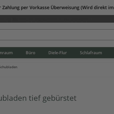
er Zahlung per Vorkasse Überweisung (Wird direkt i
erung
Versandkostenfrei in Deutschland
nraum
Büro
Diele-Flur
Schlafraum
Schubladen
bladen tief gebürstet