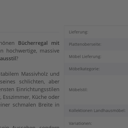
Produkteigenschaft
Wert
Lieferung:
chönen
Bücherregal mit
Plattenoberseite:
n hochwertige, massive
Möbel Lieferung:
ausstil
?
Möbelkategorie:
stabilem Massivholz und
eines schlichten, aber
nsten Einrichtungsstilen
Möbelstil:
, Esszimmer, Küche oder
einer schmalen Breite in
Kollektionen Landhausmöbel:
Variationen:
sein Aussehen, sondern