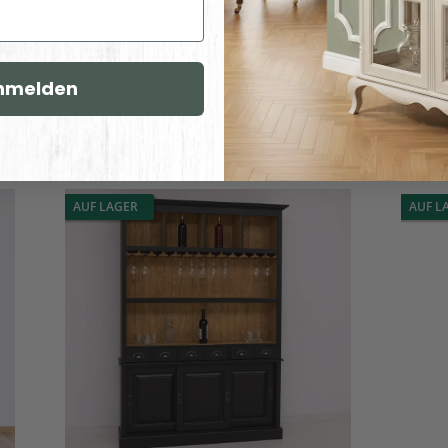
nmelden
Ähnliche Artikel
AUF LAGER
AUF L