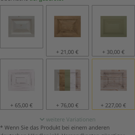
natur (unlackiert)
gewachst
lackiert
+ 21,00 €
+ 30,00 €
shabby chic / antik look
Konfigurator alles frei wählbar
tief gebürstet
+ 65,00 €
+ 76,00 €
+ 227,00 €
weitere Variationen
* Wenn Sie das Produkt bei einem anderen