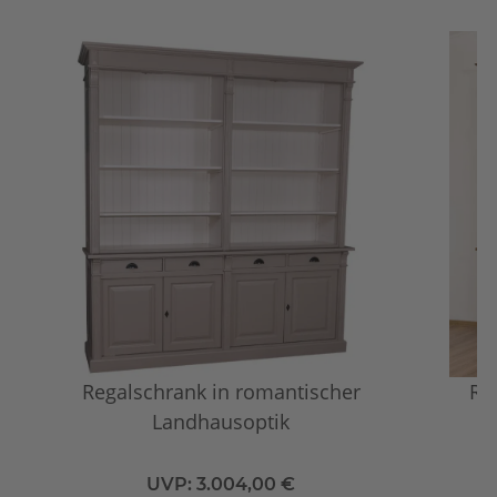
Regalschrank in romantischer
Rus
Landhausoptik
UVP:
3.004,00 €