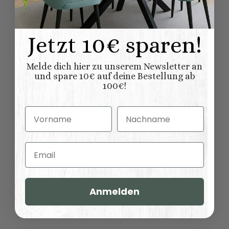
geliefert
Lieferung:
Schränke
Möbelkategorie:
Jetzt 10€ sparen!
Kollektionen
Salzburg
Landhausmöbel:
Melde dich hier zu unserem Newsletter an
Küchenschränke
Variationen:
und spare 10€ auf deine Bestellung ab
100€!
Konfigurator
Oberflaeche:
36,00 kg
Vorname
Nachname
Versandgewicht:
31,00
kg
Artikelgewicht:
Email
Abmessungen (L
90,00 × 51,00 × 107,00
x B/T x H) (
Länge × Breite ×
cm
Höhe ):
Anmelden