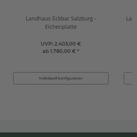
Landhaus Eckbar Salzburg -
Lan
Eichenplatte
UVP:
2.403,00 €
ab
1.780,00 €
*
Individuell konfigurieren