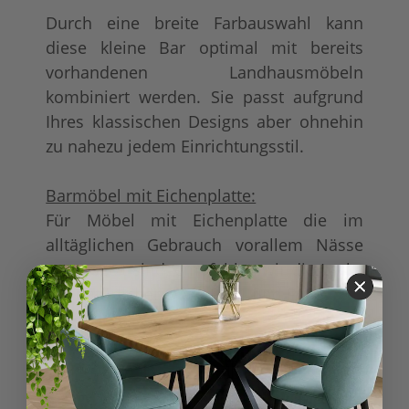
Durch eine breite Farbauswahl kann
diese kleine Bar optimal mit bereits
vorhandenen Landhausmöbeln
kombiniert werden. Sie passt aufgrund
Ihres klassischen Designs aber ohnehin
zu nahezu jedem Einrichtungsstil.
Barmöbel mit Eichenplatte:
Für Möbel mit Eichenplatte die im
alltäglichen Gebrauch vorallem Nässe
ausgesetzt sind, empfehlen wir die Lacke
mit natürlicher Optik P061 und P058.
Produkteigenschaft
Wert
Plattenoberseite
Eichenplatte
:
Möbel
Möbel wird aufgebaut