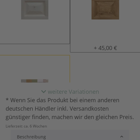
natur (unlackiert)
gewachst
+ 45,00 €
weitere Variationen
* Wenn Sie das Produkt bei einem anderen
deutschen Händler inkl. Versandkosten
günstiger finden, machen wir den gleichen Preis.
Lieferzeit:
ca. 6 Wochen
Konfigurator alles frei wählbar
+ 153,00 €
Beschreibung