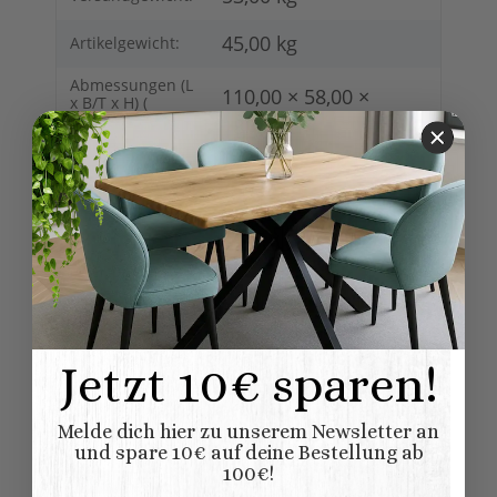
45,00
kg
Artikelgewicht:
Abmessungen (L
110,00 × 58,00 ×
x B/T x H) (
Länge × Breite ×
180,00 cm
Höhe ):
Bewertungen
Jetzt 10€ sparen!
Dazu empfehlen wir:
Melde dich hier zu unserem Newsletter an
und spare 10€ auf deine Bestellung ab
100€!
AUF LAGER