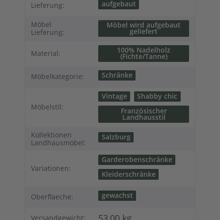
Produkteigenschaft
Wert
aufgebaut
Lieferung:
Möbel
Möbel wird aufgebaut
geliefert
Lieferung:
100% Nadelholz
Material:
(Fichte/Tanne)
Schränke
Möbelkategorie:
Vintage
Shabby chic
Möbelstil:
Französischer
Landhausstil
Kollektionen
Salzburg
Landhausmöbel:
Garderobenschränke
Variationen:
Kleiderschränke
gewachst
Oberflaeche:
53,00 kg
Versandgewicht: