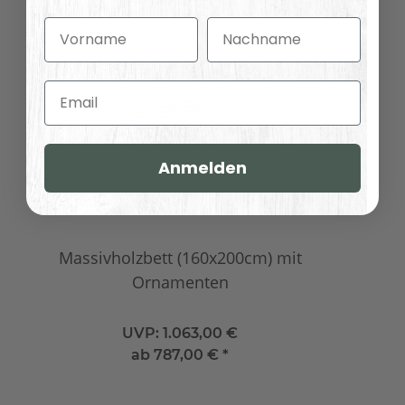
Vorname
Nachname
Email
Anmelden
Massivholzbett (160x200cm) mit
Ornamenten
UVP:
1.063,00 €
ab
787,00 €
*