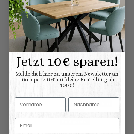
Sideboards
Möbelkategorie:
Modern
Vintage
Shabby chic
Möbelstil:
Französischer
Landhausstil
Kollektionen
Paris
Landhausmöbel:
Jetzt 10€ sparen!
Sideboards
Variationen:
Wandtische
Melde dich hier zu unserem Newsletter an
und spare 10€ auf deine Bestellung ab
100€!
natur (unlackiert)
gewachst
lackiert
Vorname
Nachname
shabby chic / antik look
Oberflaeche:
gebürstet
Email
Konfigurator