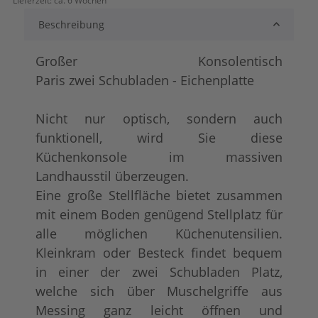
Lieferzeit:
ca. 6 Wochen
lackiert
shabby chic / anti
+ 104,00 €
+ 119,00 €
Beschreibung
Großer Konsolentisch
Paris zwei Schubladen - Eichenplatte
Nicht nur optisch, sondern auch
funktionell, wird Sie diese
Küchenkonsole im massiven
Landhausstil überzeugen.
tief gebürstet
Konfigurator alles
+ 219,00 €
+ 146,00 €
Eine große Stellfläche bietet zusammen
mit einem Boden genügend Stellplatz für
alle möglichen Küchenutensilien.
Kleinkram oder Besteck findet bequem
in einer der zwei Schubladen Platz,
welche sich über Muschelgriffe aus
Messing ganz leicht öffnen und