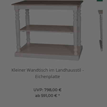
Kleiner Wandtisch im Landhausstil -
G
Eichenplatte
UVP:
798,00 €
ab
591,00 €
*