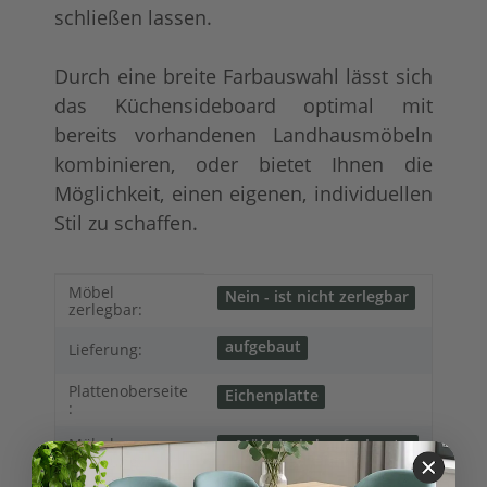
schließen lassen.
Durch eine breite Farbauswahl lässt sich
das Küchensideboard optimal mit
bereits vorhandenen Landhausmöbeln
kombinieren, oder bietet Ihnen die
Möglichkeit, einen eigenen, individuellen
Stil zu schaffen.
Produkteigenschaft
Wert
Möbel
Nein - ist nicht zerlegbar
zerlegbar:
aufgebaut
Lieferung:
Plattenoberseite
Eichenplatte
:
Möbel
Möbel wird aufgebaut
geliefert
Lieferung: