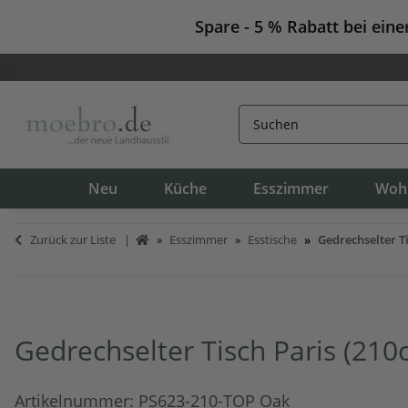
Spare - 5 % Rabatt bei ein
Sicher einkaufen
Zahlung auf Rechnung & Finanzi
Neu
Küche
Esszimmer
Woh
Zurück zur Liste
Esszimmer
Esstische
Gedrechselter Ti
Gedrechselter Tisch Paris (210
Artikelnummer:
PS623-210-TOP Oak