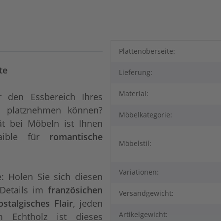
Produkteigenschaft
Wert
Plattenoberseite:
te
Lieferung:
Material:
 den Essbereich Ihres
 platznehmen können?
Möbelkategorie:
ät bei Möbeln ist Ihnen
aible für
romantische
Möbelstil:
Variationen:
e: Holen Sie sich diesen
 Details im
französichen
Versandgewicht:
ostalgisches Flair
, jeden
Artikelgewicht:
 Echtholz ist dieses