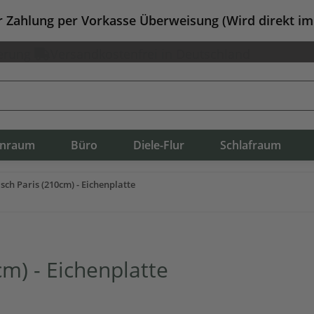
er Zahlung per Vorkasse Überweisung (Wird direkt i
erung
Versandkostenfrei in Deutschland
nraum
Büro
Diele-Flur
Schlafraum
sch Paris (210cm) - Eichenplatte
cm) - Eichenplatte