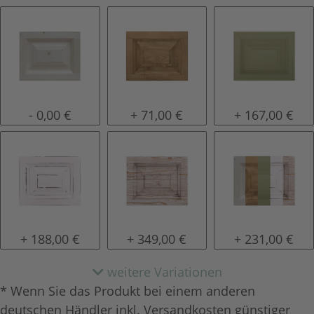
natur (unlackiert)
gewachst
lackiert
- 0,00 €
+ 71,00 €
+ 167,00 €
shabby chic / antik look
tief gebürstet
Konfigurator 
+ 188,00 €
+ 349,00 €
+ 231,00 €
weitere Variationen
* Wenn Sie das Produkt bei einem anderen
deutschen Händler inkl. Versandkosten günstiger