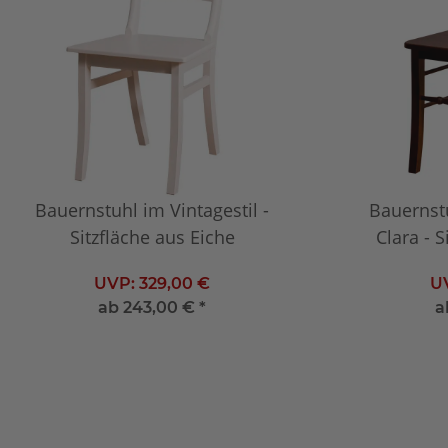
Bauernstuhl im Vintagestil -
Bauernst
Sitzfläche aus Eiche
Clara - S
UVP:
329,00 €
U
ab
243,00 €
*
a
Individuell konfigurieren
Indiv