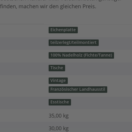
finden, machen wir den gleichen Preis.
Eichenplatte
teilzerlegt/teilmontiert
100% Nadelholz (Fichte/Tanne)
Tische
Vintage
Französischer Landhausstil
Esstische
35,00 kg
30,00
kg