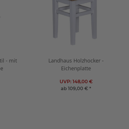
l - mit
Landhaus Holzhocker -
he
Eichenplatte
UVP:
148,00 €
ab
109,00 €
*
Individuell konfigurieren