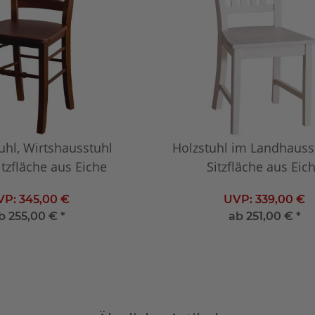
uhl, Wirtshausstuhl
Holzstuhl im Landhaussti
itzfläche aus Eiche
Sitzfläche aus Eic
VP:
345,00 €
UVP:
339,00 €
b
255,00 €
*
ab
251,00 €
*
iduell konfigurieren
Individuell konfigurieren