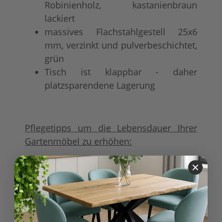
Robinienholz, kastanienbraun
lackiert
massives Flachstahlgestell 25x6
mm, verzinkt und pulverbeschichtet,
grün
Tisch ist klappbar - daher
platzsparendene Lagerung
Pflegetipps um die Lebensdauer Ihrer
Gartenmöbel zu erhöhen:
Vermeiden Sie stehendes Wasser:
Nach dem Regen kurz trocknen und
nach Möglichkeit immer kippen.
Blütenstaub und Lauf entfernen:
Gerbsäure und andere Inhaltsstoffe