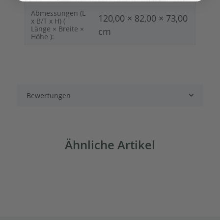
Abmessungen (L
120,00 × 82,00 × 73,00
x B/T x H) (
Länge × Breite ×
cm
Höhe ):
Bewertungen
Ähnliche Artikel