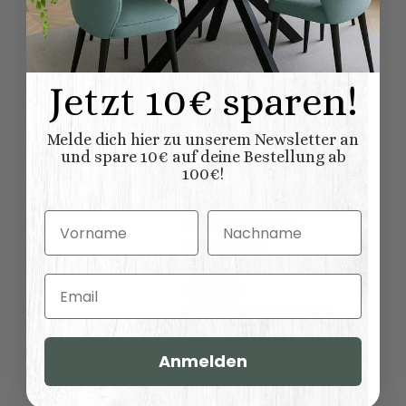
greifen auch die geschützte
Holzoberfläche an.
Trocken, überdacht und gut belüftet
Lagern: Frei zirkulierende Luft,
Jetzt 10€ sparen!
verhindert Holzquellungen und
Lack- oder Lasurschäden
Melde dich hier zu unserem Newsletter an
und spare 10€ auf deine Bestellung ab
100€!
Produkteigenschaft
Wert
Tische
Vorname
Nachname
Biergartenmöbel
Möbelkategorie:
Bistromöbel
Email
Modern
Outdoor-/Gartenmöbel
Möbelstil:
Französischer
Landhausstil
Anmelden
Kollektionen
Malta
Adria
Landhausmöbel: